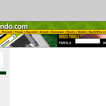
Proverbi
|
Poesie
|
Racconti
|
Articoli
|
Dizionario
|
Ricette
|
Mobile
|
BackOffice e 
PAROLA
I