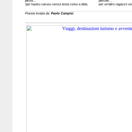
pirchì:...
perché:...
'ppi 'nautru carusu senza testa comu a idda.
per un'altro ragazzo se
Poesia inviata da:
Paolo Campisi