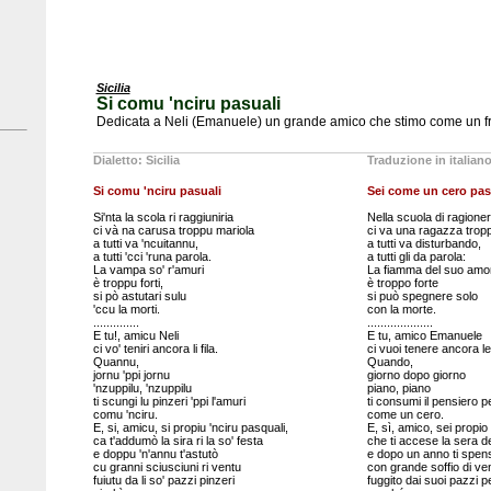
Sicilia
Si comu 'nciru pasuali
Dedicata a Neli (Emanuele) un grande amico che stimo come un fra
Dialetto: Sicilia
Traduzione in italian
Si comu 'nciru pasuali
Sei come un cero pas
Si'nta la scola ri raggiuniria
Nella scuola di ragioner
ci và na carusa troppu mariola
ci va una ragazza trop
a tutti va 'ncuitannu,
a tutti va disturbando,
a tutti 'cci 'runa parola.
a tutti gli da parola:
La vampa so' r'amuri
La fiamma del suo amo
è troppu forti,
è troppo forte
si pò astutari sulu
si può spegnere solo
'ccu la morti.
con la morte.
..............
....................
E tu!, amicu Neli
E tu, amico Emanuele
ci vo' teniri ancora li fila.
ci vuoi tenere ancora le 
Quannu,
Quando,
jornu 'ppi jornu
giorno dopo giorno
'nzuppilu, 'nzuppilu
piano, piano
ti scungi lu pinzeri 'ppi l'amuri
ti consumi il pensiero p
comu 'nciru.
come un cero.
E, si, amicu, si propiu 'nciru pasquali,
E, sì, amico, sei propi
ca t'addumò la sira ri la so' festa
che ti accese la sera de
e doppu 'n'annu t'astutò
e dopo un anno ti spen
cu granni sciusciuni ri ventu
con grande soffio di ve
fuiutu da li so' pazzi pinzeri
fuggito dai suoi pazzi p