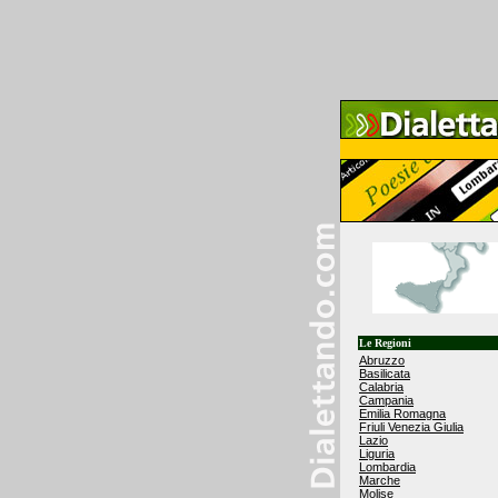
Le Regioni
Abruzzo
Basilicata
Calabria
Campania
Emilia Romagna
Friuli Venezia Giulia
Lazio
Liguria
Lombardia
Marche
Molise