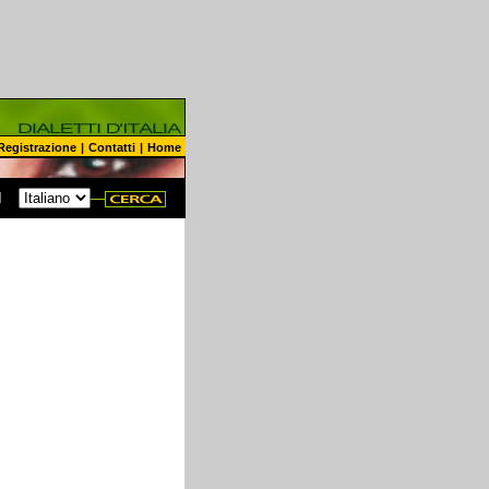
Registrazione
|
Contatti
|
Home
N