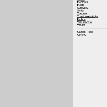
Piemonte
Puglia
Sardegna
Sicilia
Toscana
Trentino Alto Adige
Umbria
Valle d'Aosta
Veneto
Canton Ticino
Corsica