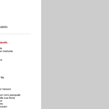
tello.
o
quale.
ia
po mariuola
re
fila.
er l'amore
o un cero pasquale
lla sua festa
se
nto
ensieri