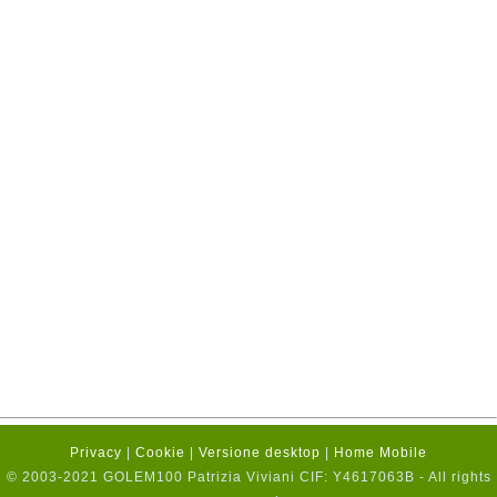
Privacy
|
Cookie
|
Versione desktop
|
Home Mobile
© 2003-2021 GOLEM100 Patrizia Viviani CIF: Y4617063B - All rights