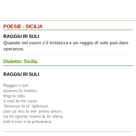
POESIE - SICILIA
RAGGIU RI SULI
Quando nel cuore c'è tristezza e un raggio di sole può dare
speranza.
Dialetto: Sicilia
RAGGIU RI SULI
Raggiu ri suli
quannu lu matinu
tingi lu celu
e vasi la me casa.
'Nmenzu lu to' splinnuri
pari ca viru lu me' primu amuri,
ca mi riporta 'nzemi la to' sfera,
tutti li ciuri ri la primavera.