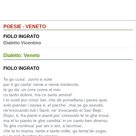
POESIE - VENETO
FIOLO INGRATO
Dialetto Vicentino
Dialetto: Veneto
FIOLO INGRATO
Te go cuna', zorno e note
par ti go canta' nenie e nenie ininterote,
te go da' un core come el mio
co tanto dolore, ma co tanto amore!
I to oceti pur cossi' bei, che de porsellana i parea quei,
solo pianser i savea e, el parche', mai se ga savudo,
ne'invocando tuti i Santi, ne' invocando el San Bepi.
Dopo, ti, fra pianti e pianti,piu' cressudo te te ghe trova',
ma el to pianto te ghe cambia' in un canto ben diverso.
Te ghe continua' par ani e ani, a lacrimar,
che la to mama, tante e tante volte, ga tenta'de sugar,