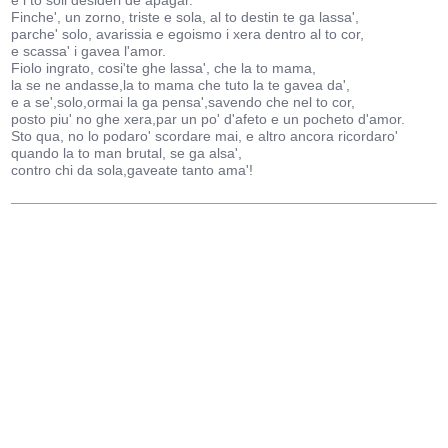
e i to soli desideri de apagar.
Finche', un zorno, triste e sola, al to destin te ga lassa',
parche' solo, avarissia e egoismo i xera dentro al to cor,
e scassa' i gavea l'amor.
Fiolo ingrato, cosi'te ghe lassa', che la to mama,
la se ne andasse,la to mama che tuto la te gavea da',
e a se',solo,ormai la ga pensa',savendo che nel to cor,
posto piu' no ghe xera,par un po' d'afeto e un pocheto d'amor.
Sto qua, no lo podaro' scordare mai, e altro ancora ricordaro'
quando la to man brutal, se ga alsa',
contro chi da sola,gaveate tanto ama'!