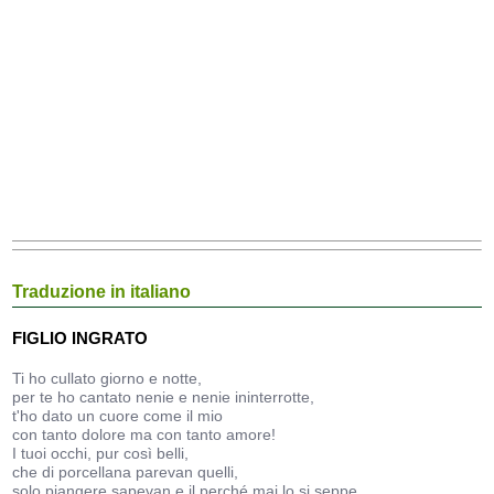
Traduzione in italiano
FIGLIO INGRATO
Ti ho cullato giorno e notte,
per te ho cantato nenie e nenie ininterrotte,
t'ho dato un cuore come il mio
con tanto dolore ma con tanto amore!
I tuoi occhi, pur così belli,
che di porcellana parevan quelli,
solo piangere sapevan e,il perché mai lo si seppe,