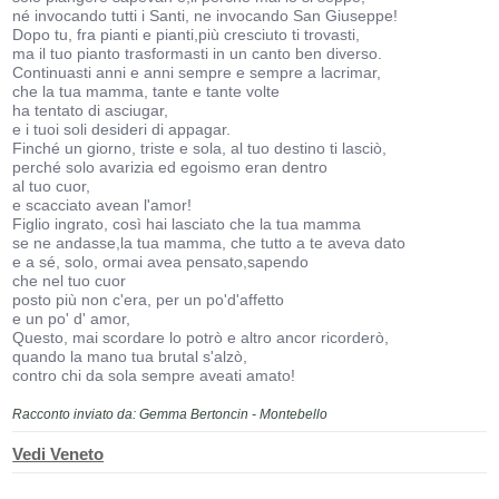
né invocando tutti i Santi, ne invocando San Giuseppe!
Dopo tu, fra pianti e pianti,più cresciuto ti trovasti,
ma il tuo pianto trasformasti in un canto ben diverso.
Continuasti anni e anni sempre e sempre a lacrimar,
che la tua mamma, tante e tante volte
ha tentato di asciugar,
e i tuoi soli desideri di appagar.
Finché un giorno, triste e sola, al tuo destino ti lasciò,
perché solo avarizia ed egoismo eran dentro
al tuo cuor,
e scacciato avean l'amor!
Figlio ingrato, così hai lasciato che la tua mamma
se ne andasse,la tua mamma, che tutto a te aveva dato
e a sé, solo, ormai avea pensato,sapendo
che nel tuo cuor
posto più non c'era, per un po'd'affetto
e un po' d' amor,
Questo, mai scordare lo potrò e altro ancor ricorderò,
quando la mano tua brutal s'alzò,
contro chi da sola sempre aveati amato!
Racconto inviato da: Gemma Bertoncin - Montebello
Vedi Veneto