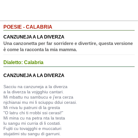
POESIE - CALABRIA
CANZUNEJA A LA DIVERZA
Una canzonetta per far sorridere e divertire, questa versione
è come la racconta la mia mamma.
Dialetto: Calabria
CANZUNEJA A LA DIVERZA
Sacciu na canzuneja a la diverza
a la diverza la vojgghiu cantari.
Mi mbattu nu sambucu e j'era cerza
njchianai mu mi li sciuppu ddui cerasi.
Mi rriva lu patruni di la gresta
"O latru chi ti rrobbi ssi cerasi!"
Mi mina cu na petra nta la testa
lu sangu mi curria di li costati.
Fujiti cu tovajgghi e muccaturi
stujatimi stu sangu di garruni.