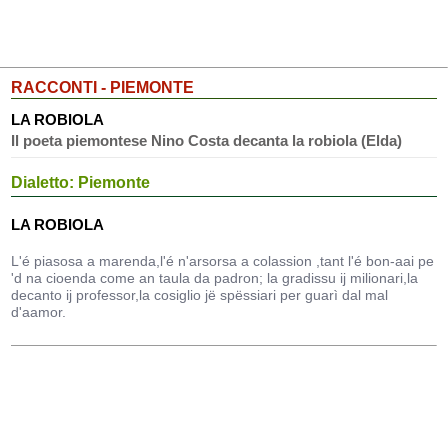
RACCONTI - PIEMONTE
LA ROBIOLA
Il poeta piemontese Nino Costa decanta la robiola (Elda)
Dialetto: Piemonte
LA ROBIOLA
L'é piasosa a marenda,l'é n'arsorsa a colassion ,tant l'é bon-aai pe
'd na cioenda come an taula da padron; la gradissu ij milionari,la
decanto ij professor,la cosiglio jë spëssiari per guarì dal mal
d'aamor.