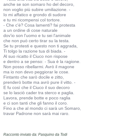
anche se son somaro ho del decoro,
non voglio più subire umiliazione. -
Io mi affatico e grondo di sudore
e tu mi ricompensi col tortore.
- Che c'è? Cosa lamenti? fai protesta
a un ordine di cose naturale
dov'io son l'uomo e tu sei l'animale
che non può certo tirar su la testa.
Se tu protesti e questo non ti aggrada,
Ti tolgo la razione tua di biada. -
Al suo ricatto il Ciuco non rispose
e dentro a se penso: - Sua è la ragione.
Non posso ribellarmi. Avrò il magone
ma io non devo peggiorar le cose.
Fintanto che sarò docile e zitto,
prenderò botte ma avrò pure il vitto. -
E fu così che il Ciuco il suo decoro
se lo lasciò cader tra sterco e paglia.
Lavora, prende botte e poco raglia
e ci son tanti che gli fanno il coro.
Fino a che al mondo ci sarà un Somaro,
travar Padrone non sarà mai raro.
Racconto inviato da: Pasquino da Todi