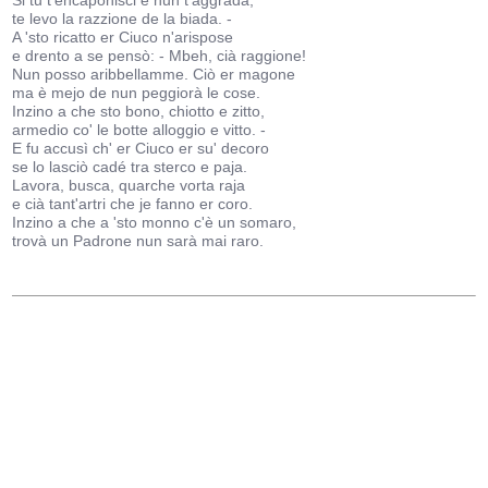
Si tu t'encaponisci e nun t'aggrada,
te levo la razzione de la biada. -
A 'sto ricatto er Ciuco n'arispose
e drento a se pensò: - Mbeh, cià raggione!
Nun posso aribbellamme. Ciò er magone
ma è mejo de nun peggiorà le cose.
Inzino a che sto bono, chiotto e zitto,
armedio co' le botte alloggio e vitto. -
E fu accusì ch' er Ciuco er su' decoro
se lo lasciò cadé tra sterco e paja.
Lavora, busca, quarche vorta raja
e cià tant'artri che je fanno er coro.
Inzino a che a 'sto monno c'è un somaro,
trovà un Padrone nun sarà mai raro.