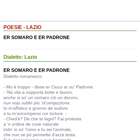
POESIE - LAZIO
ER SOMARO E ER PADRONE
Dialetto: Lazio
ER SOMARO E ER PADRONE
Dialetto romanesco.
- Mo è troppo - disse er Ciuco ar su' Padrone.
- 'Na vita a sopportà botte e lavoro,
anche si so' un somaro ciò un decoro,
nun vojo subbì più 'st'umijazzione.
Io m'affatico e gronno de sudore
e tu m'aricompensi cor tortore. -
- Ched'è? De che te lagni? Fai protesta
a 'n ordine de cose naturale
indo' io so' l'omo e tu sei l'animale,
che nun se pò permette d'arzà testa.