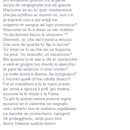
pòi annattene giranno tra la gente
senza de vergognatte mai de gnente.
Maccome se po fa' quer mestieraccio
che più schifoso ar monno no, nun c'è:
je impresti uno e poi aripiji tre,
suganno er sangue ad ogni poveraccio?
Maccome se fa a disse un ber mattino:
"Io da domani faccio lo strozzino."?
Dimmelo, tu, che dai li sordi a strozzo.
Ciai core de guardà tu' fijo in faccia?
Tu' moje ce lo sa che sei un bojaccia,
'na jena, 'no sciacallo, un bacarozzo?
Ma quanno tu te stai a rifà er cernecchio
e vedi er grugno tuo drento lo specchio,
te pare de vedecce 'n omo onesto?
La notte dormi e dimme, fai inzognacci?
L'incontri quelli ch'hai ridotto stracci?
Fai er cravattaro e tu te ciarzi presto,
pe' annà a sgozzà li polli 'gni matina,
siccome fa la Vorpe o la Faina.
Tu pòi fa questo senza avecce rogne,
puranco se in caserma sei segnato,
ché i schertri nun te metteno ingabbiato.
Le banche ve conoscheno, carogne!
Ve proteggheno, tanto puro loro
fanno l'istesso sudicio lavoro