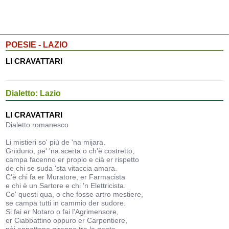
POESIE - LAZIO
LI CRAVATTARI
Dialetto: Lazio
LI CRAVATTARI
Dialetto romanesco
Li mistieri so' più de 'na mijara.
Gniduno, pe' 'na scerta o ch'è costretto,
campa facenno er propio e cià er rispetto
de chi se suda 'sta vitaccia amara.
C'è chi fa er Muratore, er Farmacista
e chi è un Sartore e chi 'n Elettricista.
Co' questi qua, o che fosse artro mestiere,
se campa tutti in cammio der sudore.
Si fai er Notaro o fai l'Agrimensore,
er Ciabbattino oppuro er Carpentiere,