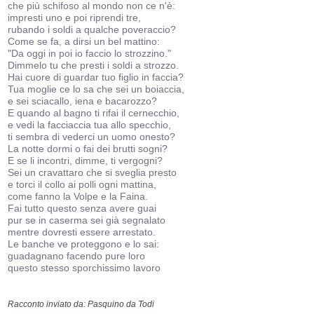
che più schifoso al mondo non ce n'è:
impresti uno e poi riprendi tre,
rubando i soldi a qualche poveraccio?
Come se fa, a dirsi un bel mattino:
"Da oggi in poi io faccio lo strozzino."
Dimmelo tu che presti i soldi a strozzo.
Hai cuore di guardar tuo figlio in faccia?
Tua moglie ce lo sa che sei un boiaccia,
e sei sciacallo, iena e bacarozzo?
E quando al bagno ti rifai il cernecchio,
e vedi la facciaccia tua allo specchio,
ti sembra di vederci un uomo onesto?
La notte dormi o fai dei brutti sogni?
E se li incontri, dimme, ti vergogni?
Sei un cravattaro che si sveglia presto
e torci il collo ai polli ogni mattina,
come fanno la Volpe e la Faina.
Fai tutto questo senza avere guai
pur se in caserma sei già segnalato
mentre dovresti essere arrestato.
Le banche ve proteggono e lo sai:
guadagnano facendo pure loro
questo stesso sporchissimo lavoro
Racconto inviato da: Pasquino da Todi