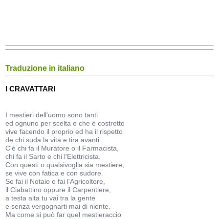
Traduzione in italiano
I CRAVATTARI
I mestieri dell'uomo sono tanti
ed ognuno per scelta o che è costretto
vive facendo il proprio ed ha il rispetto
de chi suda la vita e tira avanti.
C'è chi fa il Muratore o il Farmacista,
chi fa il Sarto e chi l'Elettricista.
Con questi o qualsivoglia sia mestiere,
se vive con fatica e con sudore.
Se fai il Notaio o fai l'Agricoltore,
il Ciabattino oppure il Carpentiere,
a testa alta tu vai tra la gente
e senza vergognarti mai di niente.
Ma come si può far quel mestieraccio