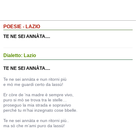
POESIE - LAZIO
TE NE SEI ANNÀTA....
Dialetto: Lazio
TE NE SEI ANNÀTA....
Te ne sei annàta e nun ritorni più
e mò me guardi certo da lassù!
Er còre de ‘na madre è sempre vivo,
puro si mò se trova tra le stelle…
proseguo la mia strada e sopravivo
perché tu m’hai inzegnato cose bbelle.
Te ne sei annàta e nun ritorni più..
ma sò che m’ami puro da lassù!