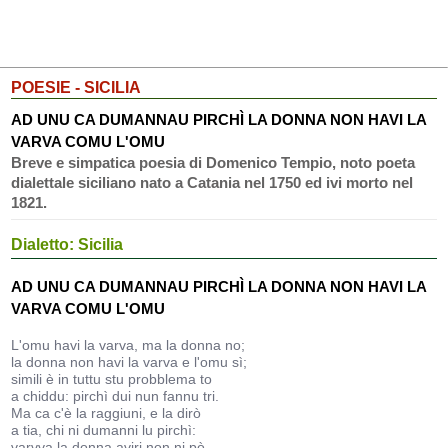
POESIE - SICILIA
AD UNU CA DUMANNAU PIRCHÌ LA DONNA NON HAVI LA
VARVA COMU L'OMU
Breve e simpatica poesia di Domenico Tempio, noto poeta
dialettale siciliano nato a Catania nel 1750 ed ivi morto nel
1821.
Dialetto: Sicilia
AD UNU CA DUMANNAU PIRCHÌ LA DONNA NON HAVI LA
VARVA COMU L'OMU
L'omu havi la varva, ma la donna no;
la donna non havi la varva e l'omu sì;
simili è in tuttu stu probblema to
a chiddu: pirchì dui nun fannu tri.
Ma ca c'è la raggiuni, e la dirò
a tia, chi ni dumanni lu pirchì:
varvva la donna aviri non ni pò,