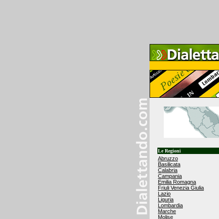
Le Regioni
Abruzzo
Basilicata
Calabria
Campania
Emilia Romagna
Friuli Venezia Giulia
Lazio
Liguria
Lombardia
Marche
Molise