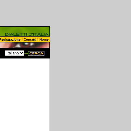
Registrazione
|
Contatti
|
Home
N