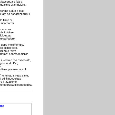
faccenda e l’altra
 qualche gran dolore.
 lacrime a due a due,
nuato ad accarezzarmi il
o finire più
 ricordarmi
a carezza
a il dolore
 dolcezza
veva l’odore.
o dopo molto tempo,
e di mio figlio,
ozzo e l’altro
ma” con voce flebile.
il vento e l’ho osservato,
ngraziando Dio,
,
 di me povero cocco!
l’ho tenuto stretto a me,
i ed il moccoletto
 il fazzoletto,
che odorava di candeggina.