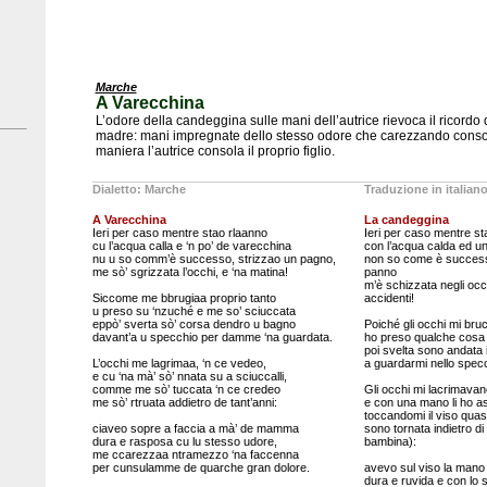
Marche
A Varecchina
L’odore della candeggina sulle mani dell’autrice rievoca il ricordo 
madre: mani impregnate dello stesso odore che carezzando consol
maniera l’autrice consola il proprio figlio.
Dialetto: Marche
Traduzione in italian
A Varecchina
La candeggina
Ieri per caso mentre stao rlaanno
Ieri per caso mentre s
cu l’acqua calla e ‘n po’ de varecchina
con l’acqua calda ed un
nu u so comm’è successo, strizzao un pagno,
non so come è success
me sò’ sgrizzata l’occhi, e ‘na matina!
panno
m’è schizzata negli occ
Siccome me bbrugiaa proprio tanto
accidenti!
u preso su ‘nzuché e me so’ sciuccata
eppò’ sverta sò’ corsa dendro u bagno
Poiché gli occhi mi bru
davant’a u specchio per damme ‘na guardata.
ho preso qualche cosa e
poi svelta sono andata
L’occhi me lagrimaa, ‘n ce vedeo,
a guardarmi nello specc
e cu ‘na mà’ sò’ nnata su a sciuccalli,
comme me sò’ tuccata ‘n ce credeo
Gli occhi mi lacrimavan
me sò’ rtruata addietro de tant’anni:
e con una mano li ho as
toccandomi il viso quas
ciaveo sopre a faccia a mà’ de mamma
sono tornata indietro di
dura e rasposa cu lu stesso udore,
bambina):
me ccarezzaa ntramezzo ‘na faccenna
per cunsulamme de quarche gran dolore.
avevo sul viso la man
dura e ruvida e con lo 