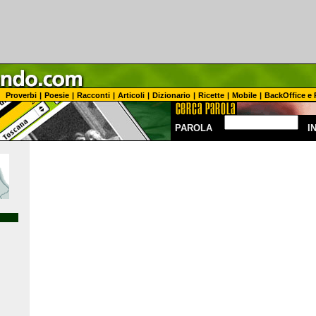
Proverbi
|
Poesie
|
Racconti
|
Articoli
|
Dizionario
|
Ricette
|
Mobile
|
BackOffice e 
PAROLA
I