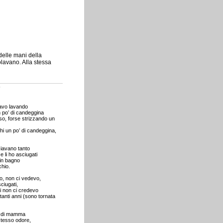
delle mani della
avano. Alla stessa
o
tavo lavando
 po’ di candeggina
o, forse strizzando un
hi un po’ di candeggina,
ciavano tanto
 li ho asciugati
 in bagno
hio.
o, non ci vedevo,
ciugati,
i non ci credevo
 tanti anni (sono tornata
o di mamma
stesso odore,