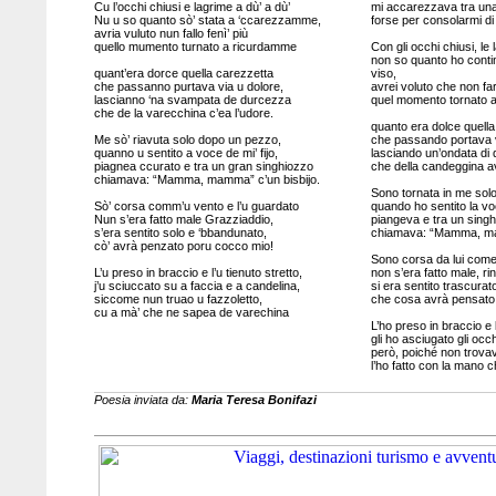
Cu l’occhi chiusi e lagrime a dù’ a dù’
mi accarezzava tra una 
Nu u so quanto sò’ stata a ‘ccarezzamme,
forse per consolarmi di
avria vuluto nun fallo fenì’ più
quello mumento turnato a ricurdamme
Con gli occhi chiusi, le
non so quanto ho conti
quant’era dorce quella carezzetta
viso,
che passanno purtava via u dolore,
avrei voluto che non farl
lascianno ‘na svampata de durcezza
quel momento tornato a
che de la varecchina c’ea l’udore.
quanto era dolce quell
Me sò’ riavuta solo dopo un pezzo,
che passando portava vi
quanno u sentito a voce de mi’ fijo,
lasciando un’ondata di
piagnea ccurato e tra un gran singhiozzo
che della candeggina a
chiamava: “Mamma, mamma” c’un bisbijo.
Sono tornata in me sol
Sò’ corsa comm’u vento e l’u guardato
quando ho sentito la voc
Nun s’era fatto male Grazziaddio,
piangeva e tra un singhi
s’era sentito solo e ‘bbandunato,
chiamava: “Mamma, mam
cò’ avrà penzato poru cocco mio!
Sono corsa da lui come 
L’u preso in braccio e l’u tienuto stretto,
non s’era fatto male, ri
j’u sciuccato su a faccia e a candelina,
si era sentito trascurato
siccome nun truao u fazzoletto,
che cosa avrà pensato
cu a mà’ che ne sapea de varechina
L’ho preso in braccio e 
gli ho asciugato gli occh
però, poiché non trovavo
l’ho fatto con la mano 
Poesia inviata da:
Maria Teresa Bonifazi