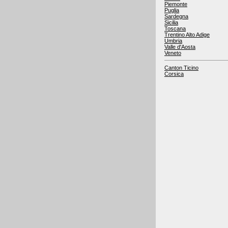
Piemonte
Puglia
Sardegna
Sicilia
Toscana
Trentino Alto Adige
Umbria
Valle d'Aosta
Veneto
Canton Ticino
Corsica