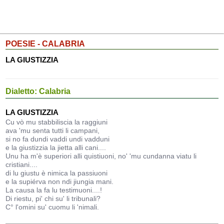
POESIE - CALABRIA
LA GIUSTIZZIA
Dialetto: Calabria
LA GIUSTIZZIA
Cu vò mu stabbiliscia la raggiuni
ava 'mu senta tutti li campani,
si no fa dundi vaddi undi vadduni
e la giustizzia la jietta alli cani....
Unu ha m'è superiori alli quistiuoni, no' 'mu cundanna viatu li
cristiani....
di lu giustu è nimica la passiuoni
e la supiérva non ndi jiungia mani.
La causa la fa lu testimuoni....!
Di riestu, pi' chi su' li tribunali?
C° l'omini su' cuomu li 'nimali.