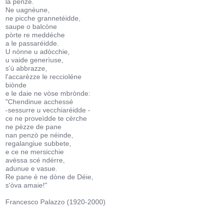
la pènze.
Ne uagnèune,
ne picche grannetéidde,
saupe o balcòne
pòrte re meddéche
a le passaréidde.
U nònne u adòcchie,
u vaide generìuse,
s'ù abbrazze,
l'accarèzze le reccioléne
biònde
e le daie ne vòse mbrònde:
"Chendinue acchessé
-sessurre u vecchiaréidde -
ce ne proveìdde te cèrche
ne pèzze de pane
nan penzò pe néinde,
regalangiue subbete,
e ce ne mersicchie
avèssa scé ndérre,
adunue e vasue.
Re pane è ne dòne de Déie,
s'òva amaie!"
Francesco Palazzo (1920-2000)