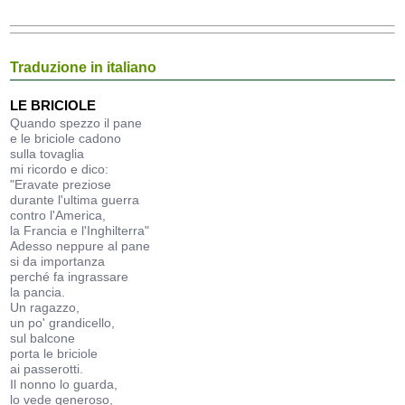
Traduzione in italiano
LE BRICIOLE
Quando spezzo il pane
e le briciole cadono
sulla tovaglia
mi ricordo e dico:
"Eravate preziose
durante l'ultima guerra
contro l'America,
la Francia e l'Inghilterra"
Adesso neppure al pane
si da importanza
perché fa ingrassare
la pancia.
Un ragazzo,
un po' grandicello,
sul balcone
porta le briciole
ai passerotti.
Il nonno lo guarda,
lo vede generoso,