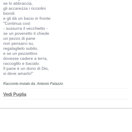
se lo abbraccia,
gli accarezza i ricciolini
biondi
e gli dà un bacio in fronte:
"Continua così
- sussurra il vecchietto -
se un poveretto ti chiede
un pezzo di pane
non pensarci su,
regalaglielo subito,
e se un pezzettino
dovesse cadere a terra,
raccoglilo e bacialo.
Il pane è un dono di Dio,
si deve amarlo!"
Racconto inviato da: Antonio Palazzo
Vedi Puglia