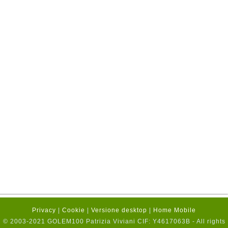
Privacy
|
Cookie
|
Versione desktop
|
Home Mobile
© 2003-2021 GOLEM100 Patrizia Viviani CIF: Y4617063B - All rights