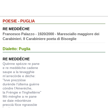
POESIE - PUGLIA
RE MEDDÉCHE
Francesco Palazzo - 1920/2000 - Maresciallo maggiore dei
Carabinieri. Il Carabiniere poeta di Bisceglie
Dialetto: Puglia
RE MEDDÉCHE
Quènne spézze re pane
e re meddéche cadene
saupe a la tevagghie
m'arrecòrde e déche:
"Ivve prezziòse
durènde l'ùltema guèrre
còndre l'Ameréche,
la Fréngie e l'Ingheltèrre"
Mò mènghe a re pane
se daie mborténze
preccià fòce ngrassòie