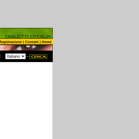
Registrazione
|
Contatti
|
Home
N