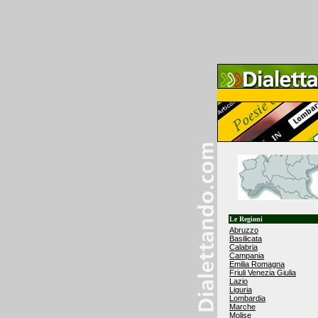
Le Regioni
Abruzzo
Basilicata
Calabria
Campania
Emilia Romagna
Friuli Venezia Giulia
Lazio
Liguria
Lombardia
Marche
Molise