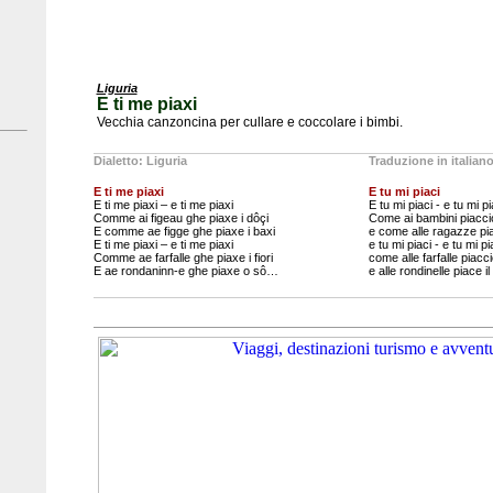
Liguria
E ti me piaxi
Vecchia canzoncina per cullare e coccolare i bimbi.
Dialetto: Liguria
Traduzione in italian
E ti me piaxi
E tu mi piaci
E ti me piaxi – e ti me piaxi
E tu mi piaci - e tu mi pi
Comme ai figeau ghe piaxe i dôçi
Come ai bambini piaccio
E comme ae figge ghe piaxe i baxi
e come alle ragazze pia
E ti me piaxi – e ti me piaxi
e tu mi piaci - e tu mi pi
Comme ae farfalle ghe piaxe i fiori
come alle farfalle piaccio
E ae rondaninn-e ghe piaxe o sô…
e alle rondinelle piace il 