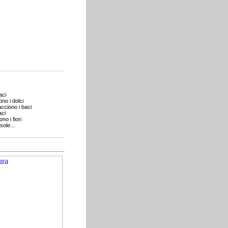
o
aci
no i dolci
cciono i baci
aci
no i fiori
sole...