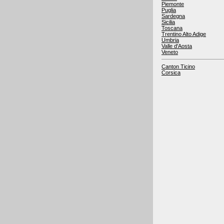
Piemonte
Puglia
Sardegna
Sicilia
Toscana
Trentino Alto Adige
Umbria
Valle d'Aosta
Veneto
Canton Ticino
Corsica