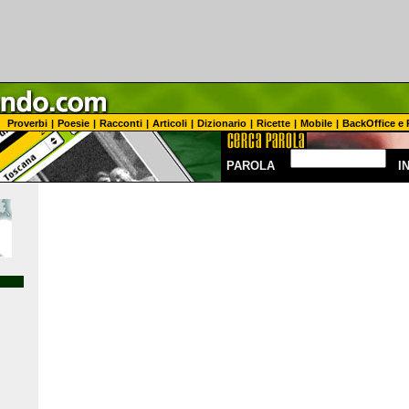
Proverbi
|
Poesie
|
Racconti
|
Articoli
|
Dizionario
|
Ricette
|
Mobile
|
BackOffice e 
PAROLA
I