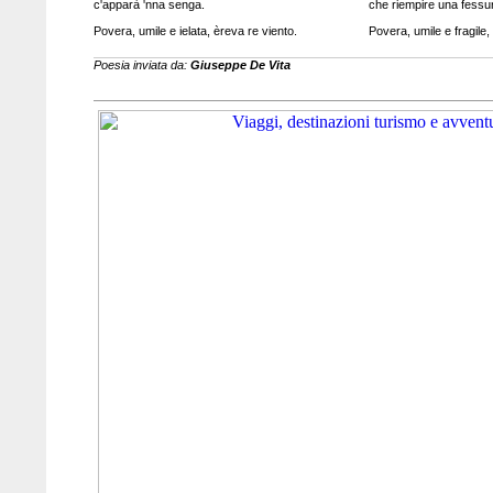
c'apparà 'nna senga.
che riempire una fessu
Povera, umile e ielata, èreva re viento.
Povera, umile e fragile,
Poesia inviata da:
Giuseppe De Vita