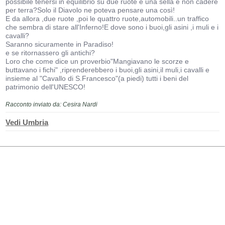
possibile tenersi in equilibrio su due ruote e una sella e non cadere
per terra?Solo il Diavolo ne poteva pensare una così!
E da allora ,due ruote ,poi le quattro ruote,automobili..un traffico
che sembra di stare all'Inferno!E dove sono i buoi,gli asini ,i muli e i
cavalli?
Saranno sicuramente in Paradiso!
e se ritornassero gli antichi?
Loro che come dice un proverbio"Mangiavano le scorze e
buttavano i fichi" ,riprenderebbero i buoi,gli asini,il muli,i cavalli e
insieme al "Cavallo di S.Francesco"(a piedi) tutti i beni del
patrimonio dell'UNESCO!
Racconto inviato da: Cesira Nardi
Vedi Umbria