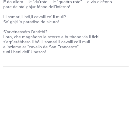
E da allora… le “du’rote …le “quattro rote”… e via dicènno …
pare de sta’ ghjur fónno dell’inferno!
Li somari,li bói,li cavalli co’ li muli?
So’ ghjti ‘n paradiso de sicuro!
S’arvénesséro l’antichi?
Loro, che magnàono le scorze e buttàono via li fichi
s’arpìerébbero li bói,li somari li cavalli co’li muli
e ‘nzieme ar “cavallo de San Francesco”
tutti i beni dell’ Unesco!