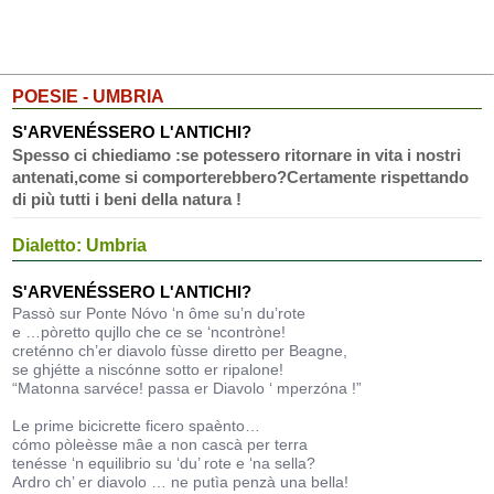
POESIE - UMBRIA
S'ARVENÉSSERO L'ANTICHI?
Spesso ci chiediamo :se potessero ritornare in vita i nostri
antenati,come si comporterebbero?Certamente rispettando
di più tutti i beni della natura !
Dialetto: Umbria
S'ARVENÉSSERO L'ANTICHI?
Passò sur Ponte Nóvo ‘n ôme su’n du’rote
e …pòretto qujllo che ce se ‘ncontròne!
creténno ch’er diavolo fùsse diretto per Beagne,
se ghjétte a niscónne sotto er ripalone!
“Matonna sarvéce! passa er Diavolo ‘ mperzóna !”
Le prime bicicrette ficero spaènto…
cómo pòleèsse mâe a non cascà per terra
tenésse ‘n equilibrio su ‘du’ rote e ‘na sella?
Ardro ch’ er diavolo … ne putìa penzà una bella!