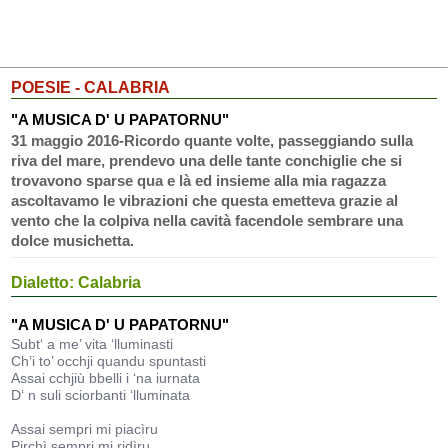
POESIE - CALABRIA
"A MUSICA D' U PAPATORNU"
31 maggio 2016-Ricordo quante volte, passeggiando sulla
riva del mare, prendevo una delle tante conchiglie che si
trovavono sparse qua e là ed insieme alla mia ragazza
ascoltavamo le vibrazioni che questa emetteva grazie al
vento che la colpiva nella cavità facendole sembrare una
dolce musichetta.
Dialetto: Calabria
"A MUSICA D' U PAPATORNU"
Subt‘ a me’ vita ‘lluminasti
Ch’i to’ occhji quandu spuntasti
Assai cchjiù bbelli i ‘na iurnata
D‘ n suli sciorbanti ‘lluminata
Assai sempri mi piacìru
Pirchì sempri mi ridìru