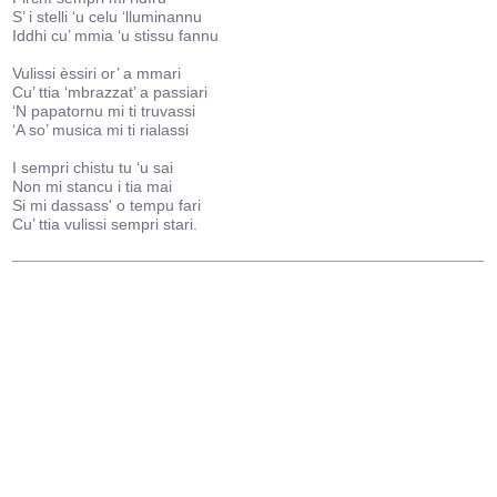
S’ i stelli ‘u celu ‘lluminannu
Iddhi cu’ mmia ‘u stissu fannu
Vulissi èssiri or’ a mmari
Cu’ ttia ‘mbrazzat’ a passiari
‘N papatornu mi ti truvassi
‘A so’ musica mi ti rialassi
I sempri chistu tu ‘u sai
Non mi stancu i tia mai
Si mi dassass' o tempu fari
Cu’ ttia vulissi sempri stari.