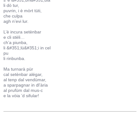
s’ è &#351;bri&#351;ulà
li dò tur,
puvrin, i è mòrt tüti,
che culpa
agh n’evi lur.
L’è incura setènbar
e cli stèli…
ch’a piunba,
li &#351;lü&#351;i in cel
pu
li rinbunba.
Ma turnarà pür
cal setènbar alégar,
al tenp dal vendümar,
a sparpagnar in dl’ària
al prufüm dal mus-c
e la vòia ’d sifular!