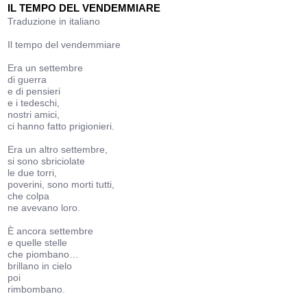
IL TEMPO DEL VENDEMMIARE
Traduzione in italiano
Il tempo del vendemmiare
Era un settembre
di guerra
e di pensieri
e i tedeschi,
nostri amici,
ci hanno fatto prigionieri.
Era un altro settembre,
si sono sbriciolate
le due torri,
poverini, sono morti tutti,
che colpa
ne avevano loro.
È ancora settembre
e quelle stelle
che piombano…
brillano in cielo
poi
rimbombano.