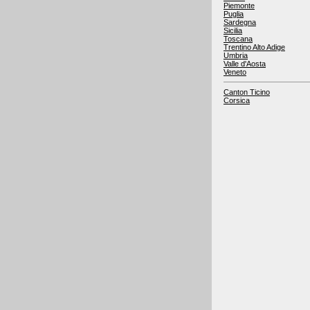
Piemonte
Puglia
Sardegna
Sicilia
Toscana
Trentino Alto Adige
Umbria
Valle d'Aosta
Veneto
Canton Ticino
Corsica