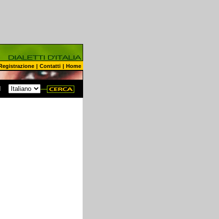
Registrazione
|
Contatti
|
Home
N