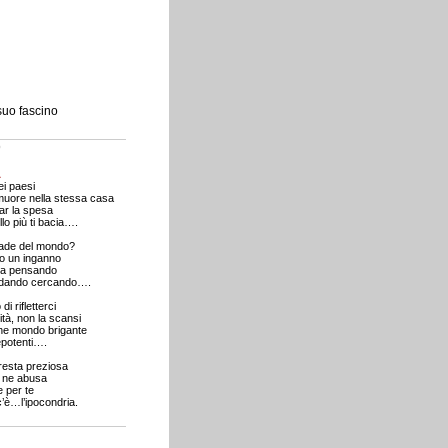
 suo fascino
o
A
ei paesi
muore nella stessa casa
ar la spesa
o più ti bacia….
rade del mondo?
o un inganno
sa pensando
dando cercando….
di rifletterci
ità, non la scansi
che mondo brigante
repotenti….
 resta preziosa
 ne abusa
e per te
c’è…l’ipocondria.