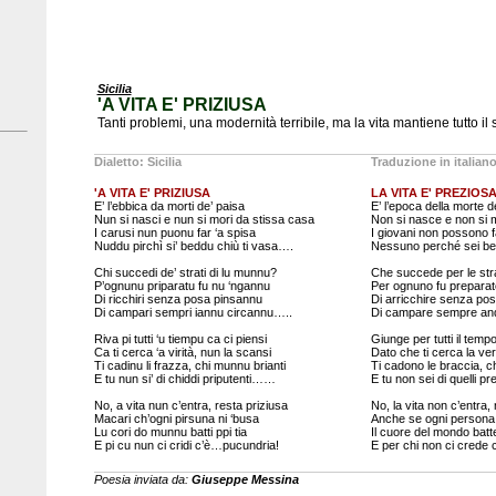
Sicilia
'A VITA E' PRIZIUSA
Tanti problemi, una modernità terribile, ma la vita mantiene tutto il
Dialetto: Sicilia
Traduzione in italian
'A VITA E' PRIZIUSA
LA VITA E' PREZIOS
E’ l’ebbica da morti de’ paisa
E’ l’epoca della morte d
Nun si nasci e nun si mori da stissa casa
Non si nasce e non si 
I carusi nun puonu far ‘a spisa
I giovani non possono f
Nuddu pirchì si’ beddu chiù ti vasa….
Nessuno perché sei bell
Chi succedi de’ strati di lu munnu?
Che succede per le st
P’ognunu priparatu fu nu ‘ngannu
Per ognuno fu preparat
Di ricchiri senza posa pinsannu
Di arricchire senza po
Di campari sempri iannu circannu…..
Di campare sempre an
Riva pi tutti ‘u tiempu ca ci piensi
Giunge per tutti il tempo 
Ca ti cerca ‘a virità, nun la scansi
Dato che ti cerca la ver
Ti cadinu li frazza, chi munnu brianti
Ti cadono le braccia, 
E tu nun si’ di chiddi priputenti……
E tu non sei di quelli p
No, a vita nun c’entra, resta priziusa
No, la vita non c’entra,
Macari ch’ogni pirsuna ni ‘busa
Anche se ogni persona
Lu cori do munnu batti ppi tia
Il cuore del mondo batt
E pi cu nun ci cridi c’è…pucundria!
E per chi non ci crede 
Poesia inviata da:
Giuseppe Messina