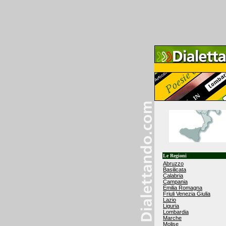
Le Regioni
Abruzzo
Basilicata
Calabria
Campania
Emilia Romagna
Friuli Venezia Giulia
Lazio
Liguria
Lombardia
Marche
Molise