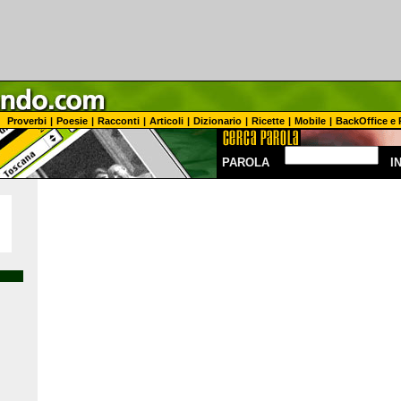
Proverbi
|
Poesie
|
Racconti
|
Articoli
|
Dizionario
|
Ricette
|
Mobile
|
BackOffice e 
PAROLA
I