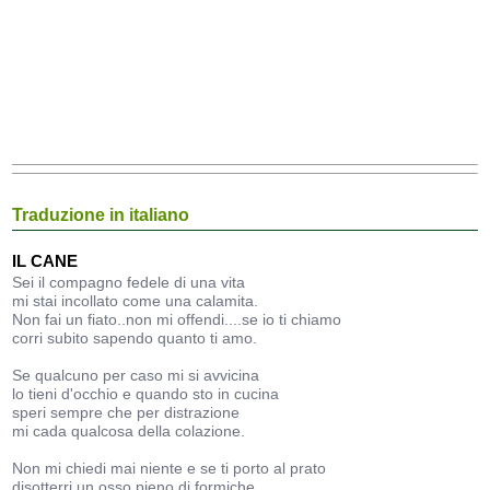
Traduzione in italiano
IL CANE
Sei il compagno fedele di una vita
mi stai incollato come una calamita.
Non fai un fiato..non mi offendi....se io ti chiamo
corri subito sapendo quanto ti amo.
Se qualcuno per caso mi si avvicina
lo tieni d'occhio e quando sto in cucina
speri sempre che per distrazione
mi cada qualcosa della colazione.
Non mi chiedi mai niente e se ti porto al prato
disotterri un osso pieno di formiche