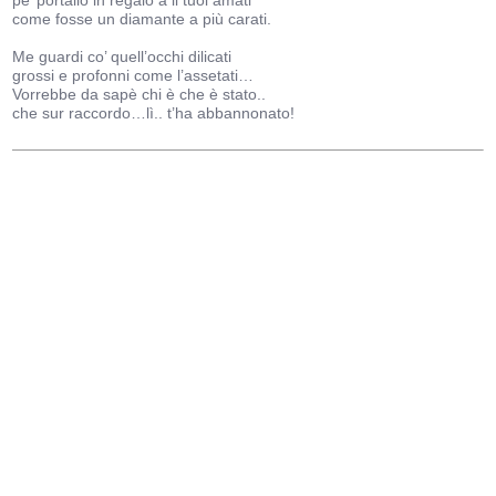
pe’ portallo in regalo a li tuoi amati
come fosse un diamante a più carati.
Me guardi co’ quell’occhi dilicati
grossi e profonni come l’assetati…
Vorrebbe da sapè chi è che è stato..
che sur raccordo…lì.. t’ha abbannonato!