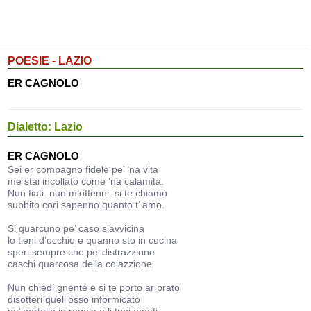
POESIE - LAZIO
ER CAGNOLO
Dialetto: Lazio
ER CAGNOLO
Sei er compagno fidele pe’ ‘na vita
me stai incollato come ‘na calamita.
Nun fiati..nun m’offenni..si te chiamo
subbito cori sapenno quanto t’ amo.
Si quarcuno pe’ caso s’avvicina
lo tieni d’occhio e quanno sto in cucina
speri sempre che pe’ distrazzione
caschi quarcosa della colazzione.
Nun chiedi gnente e si te porto ar prato
disotteri quell’osso informicato