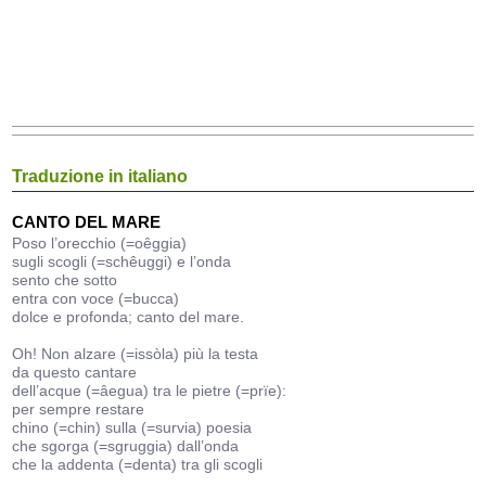
Traduzione in italiano
CANTO DEL MARE
Poso l’orecchio (=oêggia)
sugli scogli (=schêuggi) e l’onda
sento che sotto
entra con voce (=bucca)
dolce e profonda; canto del mare.
Oh! Non alzare (=issòla) più la testa
da questo cantare
dell’acque (=âegua) tra le pietre (=prïe):
per sempre restare
chino (=chin) sulla (=survia) poesia
che sgorga (=sgruggia) dall’onda
che la addenta (=denta) tra gli scogli