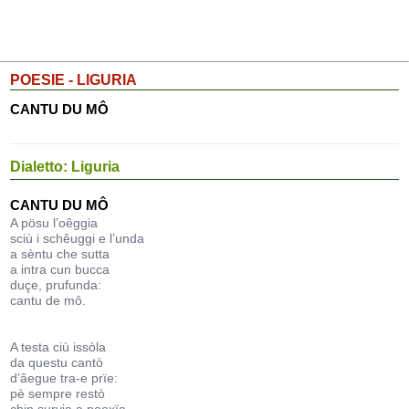
POESIE - LIGURIA
CANTU DU MÔ
Dialetto: Liguria
CANTU DU MÔ
A pösu l’oêggia
sciù i schêuggi e l’unda
a sèntu che sutta
a intra cun bucca
duçe, prufunda:
cantu de mô.
A testa ciù issòla
da questu cantò
d’âegue tra-e prïe:
pè sempre restò