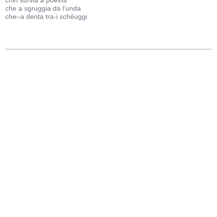
chin survia a poexïa
che a sgruggia da l’unda
che–a denta tra-i schêuggi