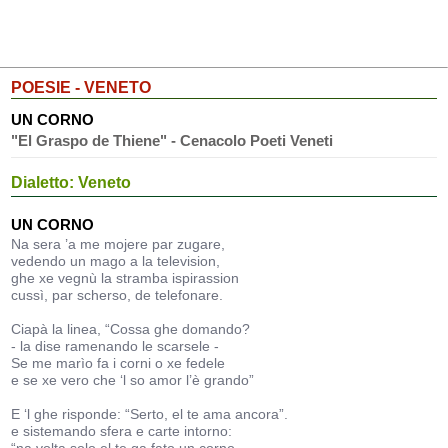
POESIE - VENETO
UN CORNO
"El Graspo de Thiene" - Cenacolo Poeti Veneti
Dialetto: Veneto
UN CORNO
Na sera ’a me mojere par zugare,
vedendo un mago a la television,
ghe xe vegnù la stramba ispirassion
cussì, par scherso, de telefonare.
Ciapà la linea, “Cossa ghe domando?
- la dise ramenando le scarsele -
Se me marìo fa i corni o xe fedele
e se xe vero che ‘l so amor l’è grando”
E ‘l ghe risponde: “Serto, el te ama ancora”.
e sistemando sfera e carte intorno: