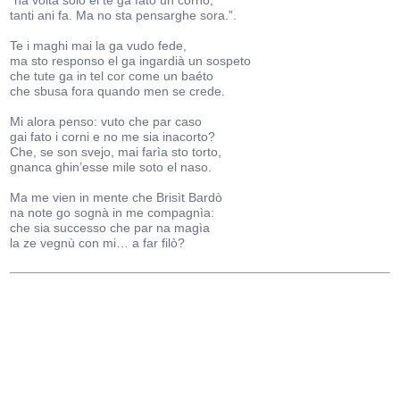
“na volta solo el te ga fato un corno,
tanti ani fa. Ma no sta pensarghe sora.”.
Te i maghi mai la ga vudo fede,
ma sto responso el ga ingardià un sospeto
che tute ga in tel cor come un baéto
che sbusa fora quando men se crede.
Mi alora penso: vuto che par caso
gai fato i corni e no me sia inacorto?
Che, se son svejo, mai farìa sto torto,
gnanca ghin’esse mile soto el naso.
Ma me vien in mente che Brisìt Bardò
na note go sognà in me compagnìa:
che sia successo che par na magìa
la ze vegnù con mi… a far filò?