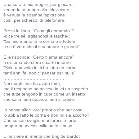
Una sera a mia moglie, per giocare,
vedendo un mago alla televisione
è venuta la stramba ispirazione
così, per scherzo, di telefonare.
Presa la linea, “Cosa gli domando”?
-dice tre sé, agitandosi le tasche-;
“Se mio marito fa le corna o è fedele
e se è vero che il sua amore è grande”.
…………………………………….
E le risponde: “Certo ti ama ancora”
e sistemando sfera e carte intorno:
“Solo una volta lui ti ha fatto un corno
tanti anni fa: non ci pensar per nulla”.
……………………………………
Nei maghi mai ha avuto fede;
ma il responso ha acceso in lei un sospetto
che tutte tengono in cuor come un insetto
che salta fuori quando men si crede.
Io penso allor: vuoi proprio che per caso
io abbia fatto le corna e non mi sia accorto?
Che se son sveglio mai farei sto torto
neppur ne avessi mille sotto il naso.
E mi viene in mente che Brigitte Bardot