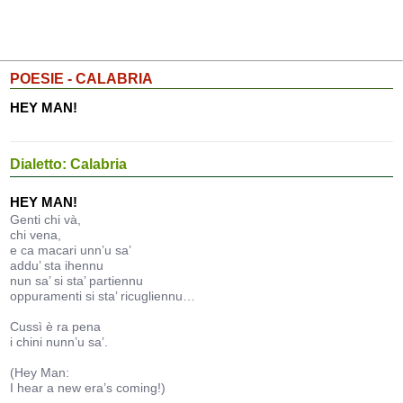
POESIE - CALABRIA
HEY MAN!
Dialetto: Calabria
HEY MAN!
Genti chi và,
chi vena,
e ca macari unn’u sa’
addu’ sta ihennu
nun sa’ si sta’ partiennu
oppuramenti si sta’ ricugliennu…
Cussì è ra pena
i chini nunn’u sa’.
(Hey Man:
I hear a new era’s coming!)