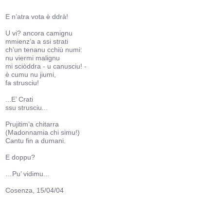
E n’atra vota è ddrà!
U vi? ancora camignu
mmienz’a a ssi strati
ch’un tenanu cchiù numi:
nu viermi malignu
mi sciòddra - u canusciu! -
è cumu nu jiumi,
fa strusciu!
...E’ Crati
ssu strusciu...
Prujitim’a chitarra
(Madonnamia chi simu!)
Cantu fin a dumani.
E doppu?
…Pu’ vidimu...
Cosenza, 15/04/04