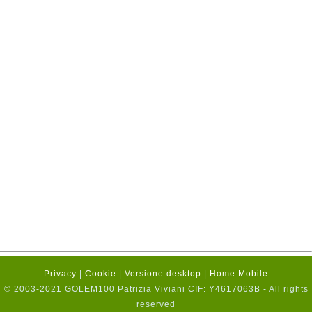
Privacy
|
Cookie
|
Versione desktop
|
Home Mobile
© 2003-2021 GOLEM100 Patrizia Viviani CIF: Y4617063B - All rights
reserved