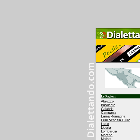
Le Regioni
Abruzzo
Basilicata
Calabria
Campania
Emilia Romagna
Friuli Venezia Giulia
Lazio
Liguria
Lombardia
Marche
Molise