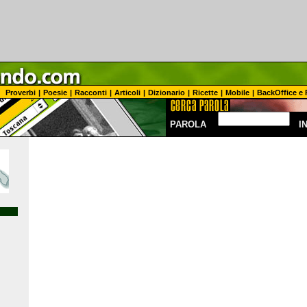
Proverbi
|
Poesie
|
Racconti
|
Articoli
|
Dizionario
|
Ricette
|
Mobile
|
BackOffice e 
PAROLA
I