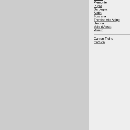
Piemonte
Puglia
Sardegna
Sicilia
Toscana
Trentino Alto Adige
Umbria
Valle d'Aosta
Veneto
Canton Ticino
Corsica