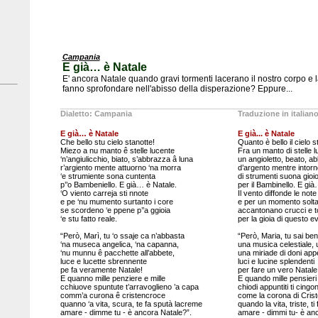
Campania
E già… è Natale
E' ancora Natale quando gravi tormenti lacerano il nostro corpo e l
fanno sprofondare nell'abisso della disperazione? Eppure...
Dialetto: Campania
Traduzione in italian
E già… è Natale
E già... è Natale
Che bello stu cielo stanotte!
Quanto è bello il cielo s
Miezo a nu manto ê stelle lucente
Fra un manto di stelle l
‘n’angiulicchio, biato, s’abbrazza â luna
un angioletto, beato, ab
r’argiento mente attuorno ‘na morra
d’argento mentre intorn
‘e strumiente sona cuntenta
di strumenti suona gioi
p’’o Bambeniello. E già… è Natale.
per il Bambinello. E già
‘O viento carreja sti nnote
Il vento diffonde le note
e pe ‘nu mumento surtanto i core
e per un momento soltan
se scordeno ‘e ppene p’’a ggioia
accantonano crucci e t
‘e stu fatto reale.
per la gioia di questo e
“Però, Marì, tu ‘o ssaje ca n’abbasta
“Però, Maria, tu sai be
‘na museca angelica, ‘na capanna,
una musica celestiale,
‘nu munnu ê pacchette all’abbete,
una miriade di doni appe
luce e lucette sbrennente
luci e lucine splendenti
pe fa veramente Natale!
per fare un vero Natale 
E quanno mille penziere e mille
E quando mille pensieri 
cchiuove spuntute t’arravoglieno ’a capa
chiodi appuntiti ti cingon
comm’a curona ê cristencroce
come la corona di Crist
quanno ‘a vita, scura, te fa sputà lacreme
quando la vita, triste, t
amare - dimme tu - è ancora Natale?”.
amare - dimmi tu- è an