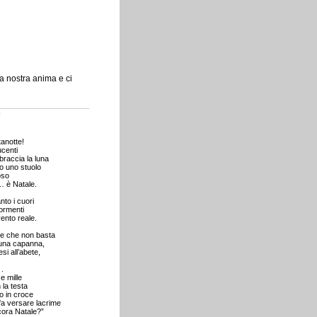
a nostra anima e ci
o
tanotte!
ucenti
braccia la luna
o uno stuolo
oso
… è Natale.
to i cuori
ormenti
vento reale.
ne che non basta
 una capanna,
si all’abete,
.
e mille
 la testa
o in croce
i fa versare lacrime
cora Natale?”