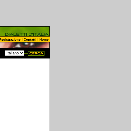
Registrazione
|
Contatti
|
Home
N