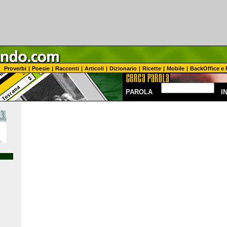
Proverbi
|
Poesie
|
Racconti
|
Articoli
|
Dizionario
|
Ricette
|
Mobile
|
BackOffice e 
PAROLA
I