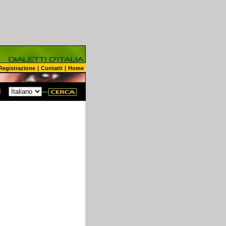
Registrazione
|
Contatti
|
Home
N