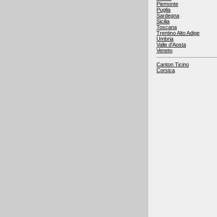
Piemonte
Puglia
Sardegna
Sicilia
Toscana
Trentino Alto Adige
Umbria
Valle d'Aosta
Veneto
Canton Ticino
Corsica