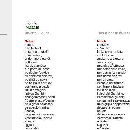
Liguria
Natale
Dialetto: Liguria
Traduzione in italian
Natale
Natale
Figgeu,
Ragazzi,
o l’è Natale!
è Natale!
In ta neutte stellâ
Nella notte stellata
e silensiösa,
e silenziosa,
andemmo a cantâ,
andiamo a cantare,
sotto voxe
sotto voce,
‘na piva amösa;
una piva affettuosa;
a-e porte de case,
alle porte delle case,
pe dâghe l’avviso
per darne l’annuncio
picchemmo discreti,
bussiamo discreti,
pe dinâ da noxe
per strenna
ne basta ‘n sorriso;
ci basta un sorriso;
corrìmmo a baxâ
corriamo a baciare
int’ûn cavagnin
in un cestino
i pê do Bambin;
i piedi del Bambino;
scangemmose i panni
cambiamoci gli abiti
frûstæ e astrofoggiæ
consumati e spiegazzat
da-a grixa pasiensa
dalla grigia sopportazi
de questo trantràn
di questa routine
ûsuale,
usuale,
de gianca innocensa
di bianca innocenza
vestimmose l’anima
vestiamoci l’anima
a festa:
a festa:
figgieu,
ragazzi,
l’è Natale!
è Natale!