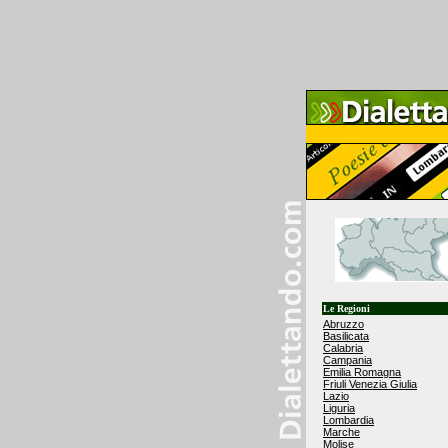
Le Regioni
Abruzzo
Basilicata
Calabria
Campania
Emilia Romagna
Friuli Venezia Giulia
Lazio
Liguria
Lombardia
Marche
Molise