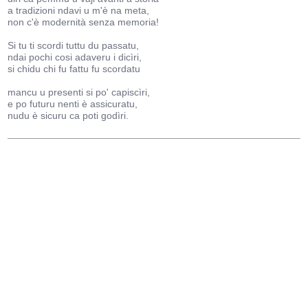
a tradizioni ndavi u m'è na meta,
non c'è modernità senza memoria!
Si tu ti scordi tuttu du passatu,
ndai pochi cosi adaveru i dicìri,
si chidu chi fu fattu fu scordatu
mancu u presenti si po' capiscìri,
e po futuru nenti è assicuratu,
nudu è sicuru ca poti godìri.