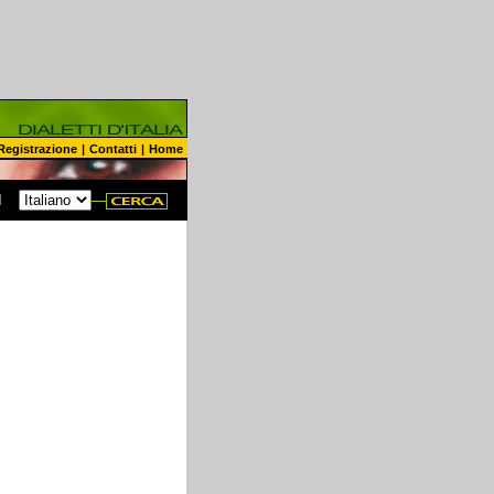
Registrazione
|
Contatti
|
Home
N