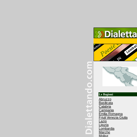
Le Regioni
Abruzzo
Basilicata
Calabria
Campania
Emilia Romagna
Friuli Venezia Giulia
Lazio
Liguria
Lombardia
Marche
Molise