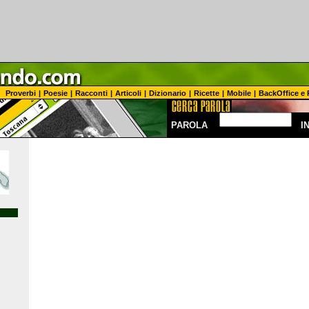
Proverbi
|
Poesie
|
Racconti
|
Articoli
|
Dizionario
|
Ricette
|
Mobile
|
BackOffice e 
PAROLA
I