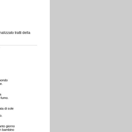
izzato tratti della
o
 mondo
e.
a
 fumo.
ta di sole
o.
anto giorno
n bambino