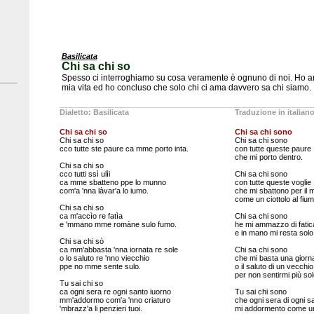
Basilicata
Chi sa chi so
Spesso ci interroghiamo su cosa veramente è ognuno di noi. Ho anal
mia vita ed ho concluso che solo chi ci ama davvero sa chi siamo.
Dialetto: Basilicata
Traduzione in italian
Chi sa chi so
Chi sa chi sono
Chi sa chi so
Chi sa chi sono
cco tutte ste paure ca mme porto inta.
con tutte queste paure
che mi porto dentro.
Chi sa chi so
cco tutti ssì ulìi
Chi sa chi sono
ca mme sbatteno ppe lo munno
con tutte queste voglie
com'a 'nna làvar'a lo iumo.
che mi sbattono per il
come un ciottolo al fium
Chi sa chi so
ca m'accìo re fatìa
Chi sa chi sono
e 'mmano mme romàne sulo fumo.
he mi ammazzo di fatic
e in mano mi resta solo
Chi sa chi sò
ca mm'abbasta 'nna iornata re sole
Chi sa chi sono
o lo saluto re 'nno viecchio
che mi basta una giorna
ppe no mme sente sulo.
o il saluto di un vecchio
per non sentirmi più sol
Tu sai chi so
ca ogni sera re ogni santo iuorno
Tu sai chi sono
mm'addormo com'a 'nno criaturo
che ogni sera di ogni s
'mbrazz'a li penzieri tuoi.
mi addormento come u