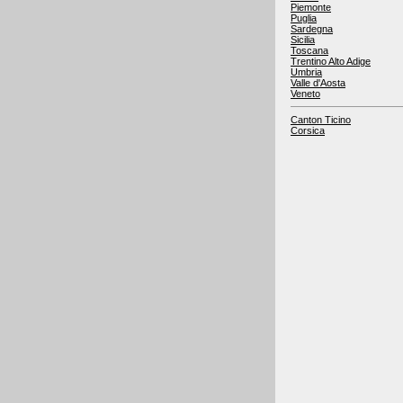
Piemonte
Puglia
Sardegna
Sicilia
Toscana
Trentino Alto Adige
Umbria
Valle d'Aosta
Veneto
Canton Ticino
Corsica