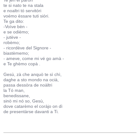
Te jèri el parón
te si nato te na stala
e noaltri tó servitóri
voémo èssare tuti sióri.
Te ga dito:
-Voìve bèn -
e se odièmo;
- jutève -
robèmo;
- ricordève del Signore -
biastèmemo;
- ameve, come mi vé go amà -
e Te ghèmo copà .
Gesù, zà che anquò te sì chì,
daghe a sto mondo na ocià,
passa dessòra de noàltri
la Tó man,
benedissane,
sinò mi nó so, Gesù,
dove catarèmo el coràjo on dì
de presentàrse davanti a Ti.