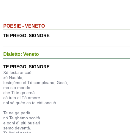
POESIE - VENETO
TE PREGO, SIGNORE
Dialetto: Veneto
TE PREGO, SIGNORE
Xè festa ancuò,
xè Nadàle,
festejèmo el Tó compleano, Gesù,
ma sto mondo
che Ti te ga creà
có tuto el Tó amore
nol xè quéo ca te càti ancuò.
Te ne ga parlà
nó Te ghémo scoltà
e ogni dì più busiari
semo deventà.