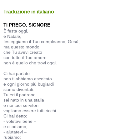
Traduzione in italiano
TI PREGO, SIGNORE
È festa oggi,
è Natale,
festeggiamo il Tuo compleanno, Gesù,
ma questo mondo
che Tu avevi creato
con tutto il Tuo amore
non è quello che trovi oggi.
Ci hai parlato
non ti abbiamo ascoltato
e ogni giorno più bugiardi
siamo diventati.
Tu eri il padrone
sei nato in una stalla
e noi tuoi servitori
vogliamo essere tutti ricchi.
Ci hai detto:
- voletevi bene –
e ci odiamo;
- aiutatevi –
rubiamo;