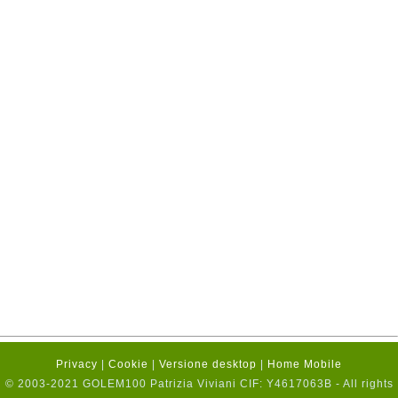
Privacy
|
Cookie
|
Versione desktop
|
Home Mobile
© 2003-2021 GOLEM100 Patrizia Viviani CIF: Y4617063B - All rights