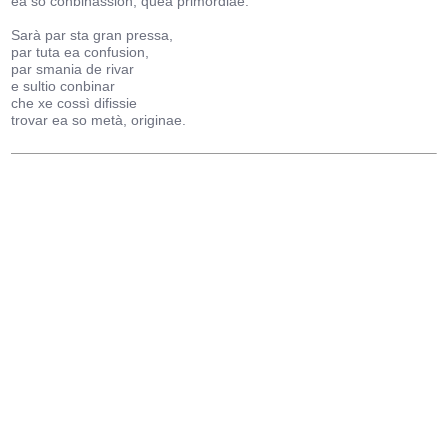
ea so conbinassion, quea primordiae.
Sarà par sta gran pressa,
par tuta ea confusion,
par smania de rivar
e sultio conbinar
che xe cossì difissie
trovar ea so metà, originae.