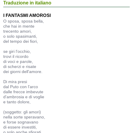
Traduzione in italiano
I FANTASMI AMOROSI
O sposa, sposa bella,
che hai in mente
trecento amori,
o solo spasimanti,
del tempo dei fiori,
se giri l'occhio,
trovi il ricordo
di voci e parole,
di scherzi e risate
dei giorni dell'amore.
Di mira presi
dal Puto con l'arco
dalle frecce imbevute
d'ambrosia e di voglie
e tanto dolore,
(soggetto: gli amori)
nella sorte speravano,
e forse sognavano
di essere investiti,
o solo anche sfiorati,