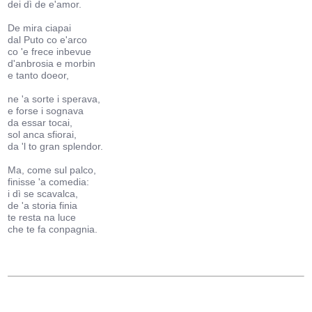
dei dì de e'amor.
De mira ciapai
dal Puto co e'arco
co 'e frece inbevue
d'anbrosia e morbin
e tanto doeor,
ne 'a sorte i sperava,
e forse i sognava
da essar tocai,
sol anca sfiorai,
da 'l to gran splendor.
Ma, come sul palco,
finisse 'a comedia:
i dì se scavalca,
de 'a storia finia
te resta na luce
che te fa conpagnia.