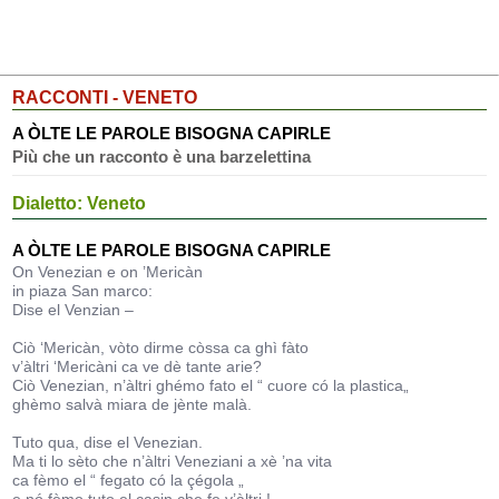
RACCONTI - VENETO
A ÒLTE LE PAROLE BISOGNA CAPIRLE
Più che un racconto è una barzelettina
Dialetto: Veneto
A ÒLTE LE PAROLE BISOGNA CAPIRLE
On Venezian e on ’Mericàn
in piaza San marco:
Dise el Venzian –
Ciò ‘Mericàn, vòto dirme còssa ca ghì fàto
v’àltri ‘Mericàni ca ve dè tante arie?
Ciò Venezian, n’àltri ghémo fato el “ cuore có la plastica„
ghèmo salvà miara de jènte malà.
Tuto qua, dise el Venezian.
Ma ti lo sèto che n’àltri Veneziani a xè ’na vita
ca fèmo el “ fegato có la çégola „