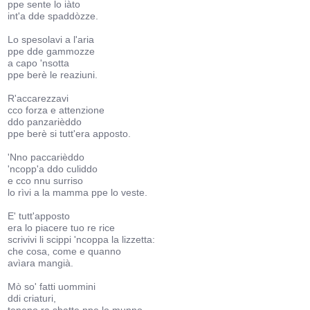
ppe sente lo iàto
int'a dde spaddòzze.
Lo spesolavi a l'aria
ppe dde gammozze
a capo 'nsotta
ppe berè le reaziuni.
R'accarezzavi
cco forza e attenzione
ddo panzarièddo
ppe berè si tutt'era apposto.
'Nno paccarièddo
'ncopp'a ddo culiddo
e cco nnu surriso
lo rìvi a la mamma ppe lo veste.
E' tutt'apposto
era lo piacere tuo re rice
scrivivi li scippi 'ncoppa la lizzetta:
che cosa, come e quanno
avìara mangià.
Mò so' fatti uommini
ddi criaturi,