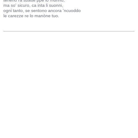
teneno ra sbatte ppe lo munno,
ma so' sicuro, ca inta li suonni,
ogni tanto, se sentono ancora 'ncuoddo
le carezze re lo manòne tuo.