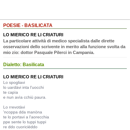
POESIE - BASILICATA
LO MIERICO RE LI CRIATURI
La particolare attività di medico specialista dalle dirette
osservazioni dello scrivente in merito alla funzione svolta da
mio zio: dottor Pasquale Pilerci in Campania.
Dialetto: Basilicata
LO MIERICO RE LI CRIATURI
Lo spogliavi
lo uardàvi inta l'uocchi
te capìa
e nun avìa cchiù paura.
Lo rrevotàvi
'ncoppa dda manòna
te lo portavi a l'aorecchia
ppe sente lo tuppi tuppi
re ddo cuoricièddo