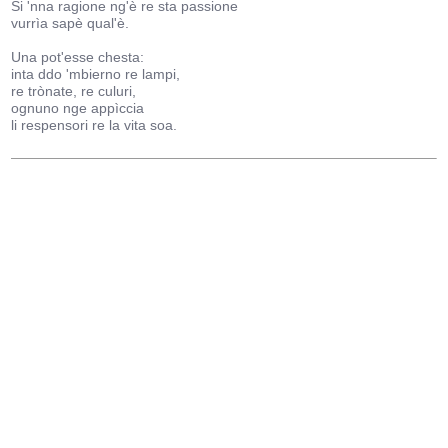
Si 'nna ragione ng'è re sta passione
vurrìa sapè qual'è.
Una pot'esse chesta:
inta ddo 'mbierno re lampi,
re trònate, re culuri,
ognuno nge appìccia
li respensori re la vita soa.