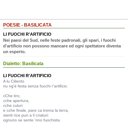
POESIE - BASILICATA
LI FUOCHI R'ARTIFICIO
Nei paesi del Sud, nelle feste padronali, gli spari, i fuochi
d'artificio non possono mancare ed ogni spettatore diventa
un esperto.
Dialetto: Basilicata
LI FUOCHI R'ARTIFICIO
A lu Ciliento
nu ng'è festa senza fuochi r'artificio.
cChe tiro,
cche apertura,
cche culuri
e cche finale, pare ca trema la terra,
sienti rice puri a li criaturi:
ognuno se sente 'nno fuochista.