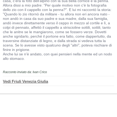
casa, c'era la foto dell'alpino con la sua bella cornice e la penna.
Allora dissi a mio padre: "Per quale motivo non c'è la fotografia
dello zio con il cappello con la penna?". E lui mi raccontò la storia:
"Quando lo zio ritornò da militare - tu allora non eri ancora nato -
non andò in casa da suo padre e sua madre, dalla sua famiglia,
andò invece direttamente verso il ceppo in mezzo al cortile e lì, a
colpi di pennato, affettò il cappello a striscioline sottili, sottili, tanto
che le anitre se le mangiarono, come se fossero verze. Dovetti
anche sgridarlo, perché il portone era fatto, come dappertutto, da
traversine distanziate di legno, e dalla strada si vedeva tutta la
scena. Se lo avesse visto qualcuno degli "altri", poteva rischiare di
finire in prigione.
Anche lui se n'è andato, con quei pensieri nella mente ed un nodo
allo stomaco.
Racconto inviato da: Ivan Crico
Vedi Friuli Venezia Giulia