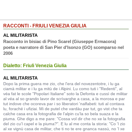
RACCONTI - FRIULI VENEZIA GIULIA
AL MILITARISTA
Racconto in bisiac di Pino Scarel (Giuseppe Ermacora)
poeta e narratore di San Pier d'Isonzo (GO) scomparso nel
2006
Dialetto: Friuli Venezia Giulia
AL MILITARISTA
Dopo la prima guera me zio, che l'era del novezentotre, i lu ga
ciamà militar e i lu ga mitù de i Alpini. Lu como tuti i "Redenti", al
véa fat le scole "Popolari Italiane" soto la Defonta e cussì de militar
al véa al so grando lavor de scrìvarghe a casa, a la morosa e par
tut indove che ocoreva par i so liberatori 'nalfabeti: tuti al contava
lu, foraché i ufiziai. Mi de putel che vardàu par tut, go vist che ta
calche casa era la fotografia de l'alpin cu'la so bela suaza e la
piuma. Ghe digo a me pare: "Cossa vol dir che no xe la fotografia
del zio cu'l capel e la piuma?". E lu al me conta la storia: "Co 'l zio
al xe vignù casa de militar, che ti no te ere gnanca nassù, no 'l xe