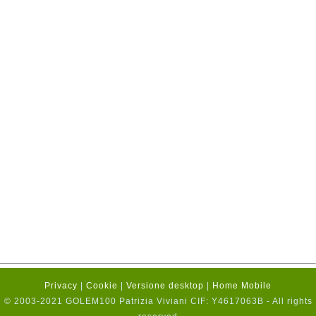
Privacy
|
Cookie
|
Versione desktop
|
Home Mobile
© 2003-2021 GOLEM100 Patrizia Viviani CIF: Y4617063B - All rights