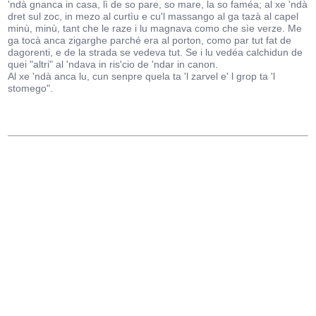
'ndà gnanca in casa, lì de so pare, so mare, la so faméa; al xe 'ndà
dret sul zoc, in mezo al curtìu e cu'l massango al ga tazà al capel
minù, minù, tant che le raze i lu magnava como che sìe verze. Me
ga tocà anca zigarghe parché era al porton, como par tut fat de
dagorenti, e de la strada se vedeva tut. Se i lu vedéa calchidun de
quei "altri" al 'ndava in ris'cio de 'ndar in canon.
Al xe 'ndà anca lu, cun senpre quela ta 'l zarvel e' l grop ta 'l
stomego".