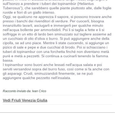
sull'Isonzo a prendere i tuberi dei topinambùr (Heliantus
Tuberosus”), che sarebbero quelle piante piuttosto alte, dalle foglie
ruvide e fiori di un giallo intenso.
Oggi, se qualcuno ne apprezza il sapore, si possono trovare anche
presso i banchi dei rivenditori di verdure. Per cuocerli, bisogna
innanzitutto lavarli, asciugarli e immergerli per qualche minuto
nell'acqua bollente per ammorbidirli. Poi li si taglia a fette e li si
soffrigge in un etto di lardo ben sminuzzato sul tagliere assieme ad
un cucchiaio di olio d'oliva o burro. Si può aggiungere anche della
cipolla, se ad uno piace. Mentre li state cuocendo, si aggiunge un
pizico di sale e pepe e due cucchiai di brodo. Poi si schiacciano i
tuberi di topinambur con una forchetta finché non diventano metà
purè e metà a pezzetti. Si continua a cucinarli tenendo la fiamma
bassa.
I topinambur sono buoni anche lessati nell'acqua salata e poi
serviti versandovi sopra del burro fuso, così come si fa anche con
gli asparagi. Crudi, sminuzzandoli finemente, se ne può
aggiungere qualche pezzetto nell'insalata.
Racconto inviato da: Ivan Crico
Vedi Friuli Venezia Giulia