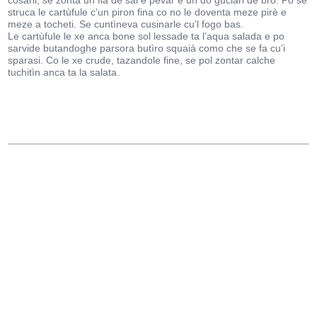
còsarli, se zonta un fià de sal e pèvar e un dó guciari de bró. Po se
struca le cartùfule c’un piron fina co no le doventa meze pirè e
meze a tocheti. Se cuntìneva cusinarle cu’l fogo bas.
Le cartùfule le xe anca bone sol lessade ta l’aqua salada e po
sarvide butandoghe parsora butìro squaià como che se fa cu’i
sparasi. Co le xe crude, tazandole fine, se pol zontar calche
tuchitìn anca ta la salata.