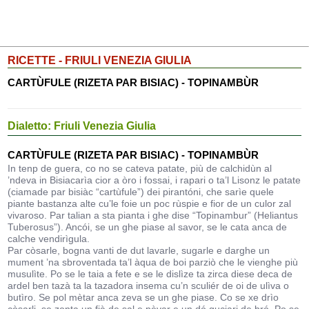
RICETTE - FRIULI VENEZIA GIULIA
CARTÙFULE (RIZETA PAR BISIAC) - TOPINAMBÙR
Dialetto: Friuli Venezia Giulia
CARTÙFULE (RIZETA PAR BISIAC) - TOPINAMBÙR
In tenp de guera, co no se cateva patate, più de calchidùn al
’ndeva in Bisiacarìa cior a òro i fossai, i rapari o ta’l Lisonz le patate
(ciamade par bisiàc “cartùfule”) dei pirantóni, che sarìe quele
piante bastanza alte cu’le foie un poc rùspie e fior de un culor zal
vivaroso. Par talian a sta pianta i ghe dise “Topinambur” (Heliantus
Tuberosus”). Ancói, se un ghe piase al savor, se le cata anca de
calche vendirìgula.
Par còsarle, bogna vanti de dut lavarle, sugarle e darghe un
mument ’na sbroventada ta’l àqua de boi parziò che le vienghe più
musulìte. Po se le taia a fete e se le dislìze ta zirca diese deca de
ardel ben tazà ta la tazadora insema cu’n sculiér de oi de ulìva o
butìro. Se pol mètar anca zeva se un ghe piase. Co se xe drìo