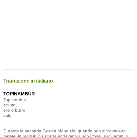
Traduzione in italiano
TOPINAMBÙR
Topinambur,
strutto,
olio o burro,
sale.
Durante la seconda Guerra Mondiale, quando non si trovavano
patate, in molti in Bisiacarìa andavano lungo i fossi, sugli argini o