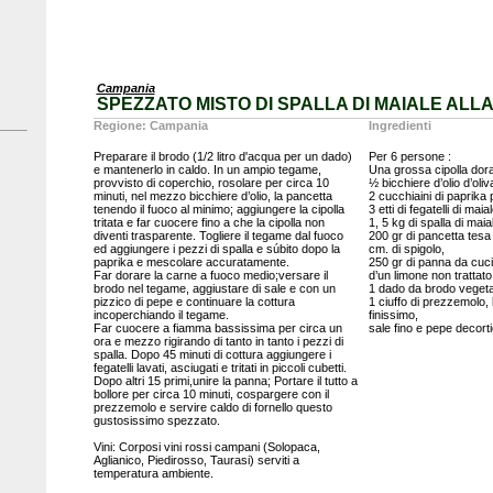
Campania
SPEZZATO MISTO DI SPALLA DI MAIALE ALL
Regione: Campania
Ingredienti
Preparare il brodo (1/2 litro d'acqua per un dado)
Per 6 persone :
e mantenerlo in caldo. In un ampio tegame,
Una grossa cipolla dorat
provvisto di coperchio, rosolare per circa 10
½ bicchiere d’olio d’oliva
minuti, nel mezzo bicchiere d’olio, la pancetta
2 cucchiaini di paprika 
tenendo il fuoco al minimo; aggiungere la cipolla
3 etti di fegatelli di ma
tritata e far cuocere fino a che la cipolla non
1, 5 kg di spalla di mai
diventi trasparente. Togliere il tegame dal fuoco
200 gr di pancetta tesa 
ed aggiungere i pezzi di spalla e súbito dopo la
cm. di spigolo,
paprika e mescolare accuratamente.
250 gr di panna da cuci
Far dorare la carne a fuoco medio;versare il
d’un limone non trattato
brodo nel tegame, aggiustare di sale e con un
1 dado da brodo vegeta
pizzico di pepe e continuare la cottura
1 ciuffo di prezzemolo, 
incoperchiando il tegame.
finissimo,
Far cuocere a fiamma bassissima per circa un
sale fino e pepe decorti
ora e mezzo rigirando di tanto in tanto i pezzi di
spalla. Dopo 45 minuti di cottura aggiungere i
fegatelli lavati, asciugati e tritati in piccoli cubetti.
Dopo altri 15 primi,unire la panna; Portare il tutto a
bollore per circa 10 minuti, cospargere con il
prezzemolo e servire caldo di fornello questo
gustosissimo spezzato.
Vini: Corposi vini rossi campani (Solopaca,
Aglianico, Piedirosso, Taurasi) serviti a
temperatura ambiente.