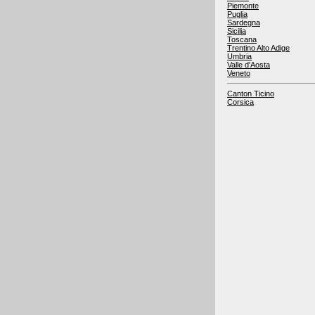
Piemonte
Puglia
Sardegna
Sicilia
Toscana
Trentino Alto Adige
Umbria
Valle d'Aosta
Veneto
Canton Ticino
Corsica