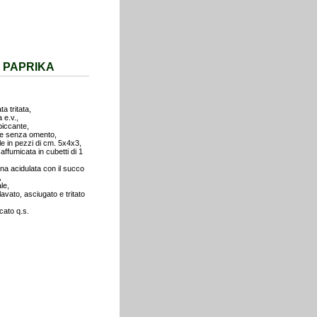
A PAPRIKA
a tritata,
 e.v.,
piccante,
iale senza omento,
ale in pezzi di cm. 5x4x3,
affumicata in cubetti di 1
na acidulata con il succo
,
le,
lavato, asciugato e tritato
cato q.s.