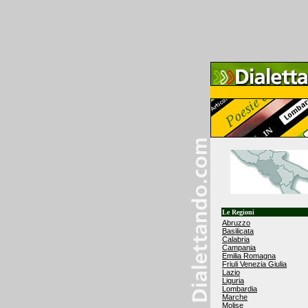
Le Regioni
Abruzzo
Basilicata
Calabria
Campania
Emilia Romagna
Friuli Venezia Giulia
Lazio
Liguria
Lombardia
Marche
Molise