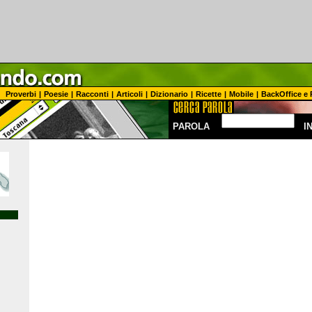
Proverbi
|
Poesie
|
Racconti
|
Articoli
|
Dizionario
|
Ricette
|
Mobile
|
BackOffice e 
PAROLA
I