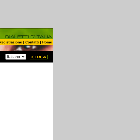
Registrazione
|
Contatti
|
Home
N