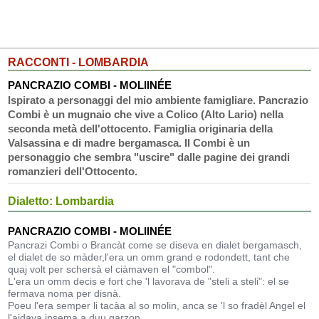
RACCONTI - LOMBARDIA
PANCRAZIO COMBI - MOLIINÉE
Ispirato a personaggi del mio ambiente famigliare. Pancrazio
Combi è un mugnaio che vive a Colico (Alto Lario) nella
seconda metà dell'ottocento. Famiglia originaria della
Valsassina e di madre bergamasca. Il Combi è un
personaggio che sembra "uscire" dalle pagine dei grandi
romanzieri dell'Ottocento.
Dialetto: Lombardia
PANCRAZIO COMBI - MOLIINÉE
Pancrazi Combi o Brancàt come se diseva en dialet bergamasch,
el dialet de so màder,l'era un omm grand e rodondett, tant che
quaj volt per schersà el ciàmaven el "combol".
L'era un omm decis e fort che 'l lavorava de "steli a steli": el se
fermava noma per disnà.
Poeu l'era semper li tacàa al so molin, anca se 'l so fradèl Angel el
l'aidava insema a duu garzon.