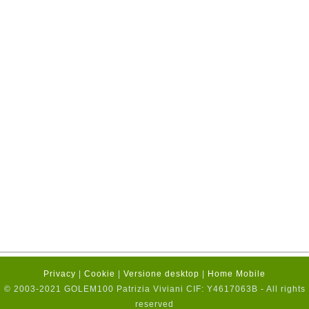
Privacy
|
Cookie
|
Versione desktop
|
Home Mobile
© 2003-2021 GOLEM100 Patrizia Viviani CIF: Y4617063B - All rights
reserved