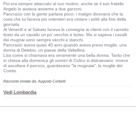
Poi era sempre attaccato al suo mulino, anche se il suo fratello
Angelo lo aiutava assieme a due garzoni.
Pancrazio con la gente parlava poco: i maligni dicevano che la
cosa che lui faceva più volentieri era cintare i soldi alla fine della
giornata.
Al Venerdì e al Sabato faceva le consegne ai clienti con il carretto
tirato da un cavallo un po' vecchio e bolso. Ma si sapeva i cavalli
dei mugnai sono sempre vecchi e stanchi.
Pancrazio aveva quasi 40 anni quando aveva preso moglie, una
donna di Delebio, un paese della Valtellina.
Lisa come si chiamava era veramente una bella donna. Tanto che
in chiesa alla domenica gli uomini di Colico si distraevano: invece
di ascoltare il parroco, guardavano "la mugnaia", la moglie del
Combi.
Racconto inviato da: Augusto Corbelli
Vedi Lombardia