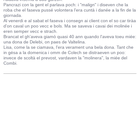
Pancrazi con la gent el parlava poch: i "malign" i diseven che la
roba che el faseva pussé volontera l'era cuntà i danée a la fin de la
giornada.
Al venerdi e al sabat el faseva i consegn ai client con el so car tiràa
d'on caval un poo vecc e bols. Ma se saveva i cavai dei molinée i
eren semper vecc e strach.
Brancat el gh'aveva giamò quasi 40 ann quando l'aveva toeu miée:
una dona de Delebi, on paes de Valtelina.
Lisa, come la se ciamava, l'era verament una bela dona. Tant che
in gésa a la domenica i omm de Colech se distraeven un poo:
invece de scoltà el prevost, vardaven la "molinera", la miée del
Combi.