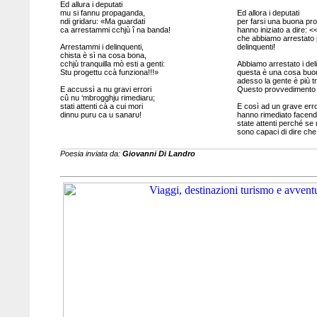
Ed allura i deputati
mu si fannu propaganda,
Ed allora i deputati
ndi gridaru: «Ma guardati
per farsi una buona pr
ca arrestammi cchjù î na banda!
hanno iniziato a dire: 
che abbiamo arrestato p
Arrestammi i delinquenti,
delinquenti!
chista è sì na cosa bona,
cchjù tranquilla mò esti a genti:
Abbiamo arrestato i deli
Stu progettu ccà funziona!!!»
questa è una cosa buo
adesso la gente è più tr
E accussì a nu gravi errori
Questo provvedimento a
cû nu ‘mbrogghju rimediaru;
stati attenti cà a cui mori
E così ad un grave err
dinnu puru ca u sanaru!
hanno rimediato facend
state attenti perché s
sono capaci di dire che
Poesia inviata da:
Giovanni Di Landro