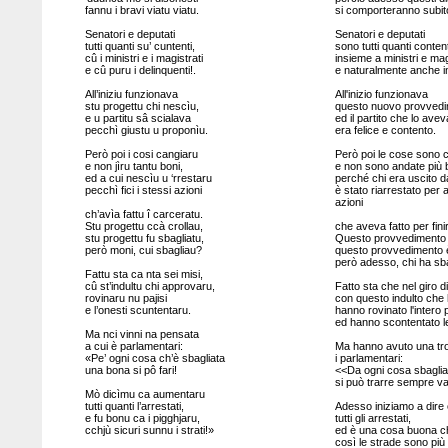
fannu i bravi viatu viatu.
si comporteranno subit
Senatori e deputati
Senatori e deputati
tutti quanti su’ cuntenti,
sono tutti quanti content
cû i ministri e i magistrati
insieme a ministri e mag
e cû puru i delinquenti!.
e naturalmente anche in
All’iniziu funzionava
All'inizio funzionava
stu progettu chi nescìu,
questo nuovo provvedi
e u partitu sâ scialava
ed il partito che lo ave
pecchì giustu u proponìu.
era felice e contento.
Però poi i cosi cangiaru
Però poi le cose sono 
e non jìru tantu boni,
e non sono andate più 
ed a cui nescìu u ‘rrestaru
perché chi era uscito d
pecchì fici i stessi azioni
è stato riarrestato pe
azioni
ch’avìa fattu î carceratu.
Stu progettu ccà crollau,
che aveva fatto per finir
stu progettu fu sbagliatu,
Questo provvedimento q
però moni, cui sbagliau?
questo provvedimento è
però adesso, chi ha sba
Fattu sta ca nta sei misi,
cû st’indultu chi approvaru,
Fatto sta che nel giro d
rovinaru nu pajisi
con questo indulto che
e l’onesti scuntentaru.
hanno rovinato l'intero
ed hanno scontentato l
Ma nci vinni na pensata
a cui è parlamentari:
Ma hanno avuto una tro
«Pe’ ogni cosa ch’è sbagliata
i parlamentari:
una bona si pô fari!
<<Da ogni cosa sbaglia
si può trarre sempre va
Mò dicìmu ca aumentaru
tutti quanti l’arrestati,
Adesso iniziamo a dire
e fu bonu ca i pigghjaru,
tutti gli arrestati,
cchjù sicuri sunnu i strati!»
ed è una cosa buona ch
così le strade sono più