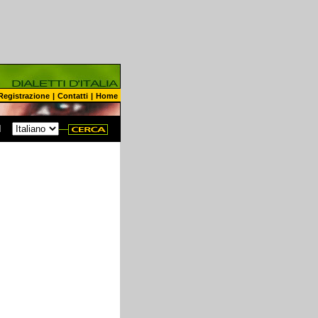
Registrazione
|
Contatti
|
Home
N