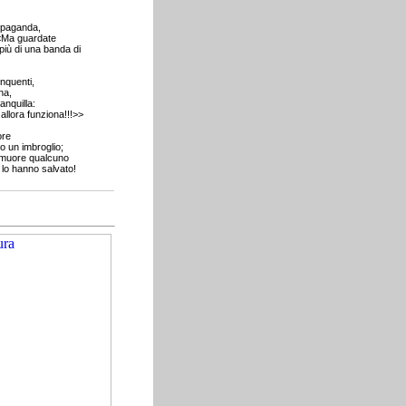
opaganda,
<<Ma guardate
iù di una banda di
nquenti,
na,
anquilla:
llora funziona!!!>>
ore
o un imbroglio;
e muore qualcuno
 lo hanno salvato!