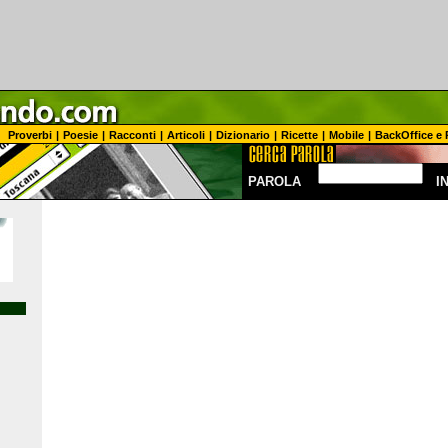
Proverbi
|
Poesie
|
Racconti
|
Articoli
|
Dizionario
|
Ricette
|
Mobile
|
BackOffice e 
PAROLA
I