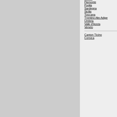
Piemonte
Puglia
Sardegna
Sicilia
Toscana
Trentino Alto Adige
Umbria
Valle d'Aosta
Veneto
Canton Ticino
Corsica