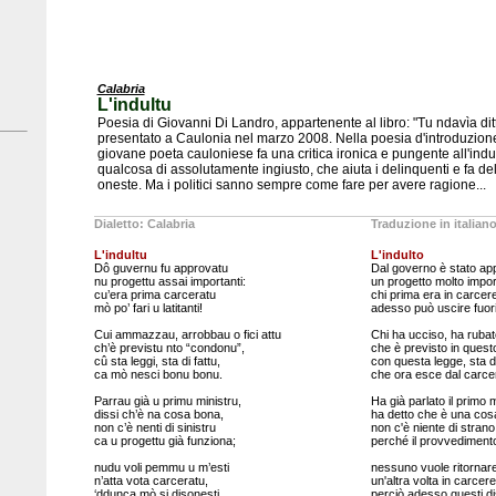
Calabria
L'indultu
Poesia di Giovanni Di Landro, appartenente al libro: "Tu ndavìa ditt
presentato a Caulonia nel marzo 2008. Nella poesia d'introduzione a
giovane poeta cauloniese fa una critica ironica e pungente all'indu
qualcosa di assolutamente ingiusto, che aiuta i delinquenti e fa de
oneste. Ma i politici sanno sempre come fare per avere ragione...
Dialetto: Calabria
Traduzione in italian
L'indultu
L'indulto
Dô guvernu fu approvatu
Dal governo è stato ap
nu progettu assai importanti:
un progetto molto impor
cu’era prima carceratu
chi prima era in carcer
mò po’ fari u latitanti!
adesso può uscire fuori
Cui ammazzau, arrobbau o fici attu
Chi ha ucciso, ha rubato
ch’è previstu nto “condonu”,
che è previsto in quest
cû sta leggi, sta di fattu,
con questa legge, sta di
ca mò nesci bonu bonu.
che ora esce dal carcer
Parrau già u primu ministru,
Ha già parlato il primo m
dissi ch’è na cosa bona,
ha detto che è una cos
non c’è nenti di sinistru
non c'è niente di strano
ca u progettu già funziona;
perché il provvedimento
nudu voli pemmu u m’esti
nessuno vuole ritornar
n’atta vota carceratu,
un'altra volta in carcere
‘ddunca mò si disonesti
perciò adesso questi di