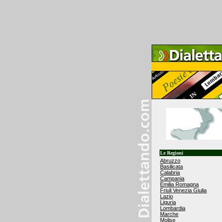
Le Regioni
Abruzzo
Basilicata
Calabria
Campania
Emilia Romagna
Friuli Venezia Giulia
Lazio
Liguria
Lombardia
Marche
Molise