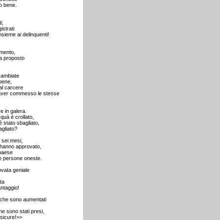
o bene.
i,
istrati
sieme ai delinquenti!
mento,
va proposto
cambiate
bene,
al carcere
r aver commesso le stesse
e in galera.
uà è crollato,
 stato sbagliato,
gliato?
i sei mesi,
 hanno approvato,
 paese
e persone oneste.
vata geniale
ta
ntaggio!
 che sono aumentati
e sono stati presi,
 sicure!>>