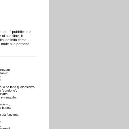
u eu..." pubblicato e
l suo libro, il
lto, definito come
l male alle persone
o
provato
tante:
e
!
, o ha fatto qualcos'altro
o "condono",
 fatto,
e tranquillo.
inistro,
a buona,
 già funziona;
e
,
sonesti