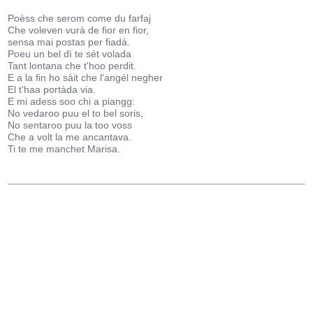
Poèss che serom come du farfaj
Che voleven vurà de fior en fior,
sensa mai postas per fiadà.
Poeu un bel dì te sét volada
Tant lontana che t'hoo perdit.
E a la fin ho sàit che l'angél negher
El t'haa portàda via.
E mi adess soo chi a piangg:
No vedaroo puu el to bel soris,
No sentaroo puu la too voss
Che a volt la me ancantava.
Ti te me manchet Marisa.