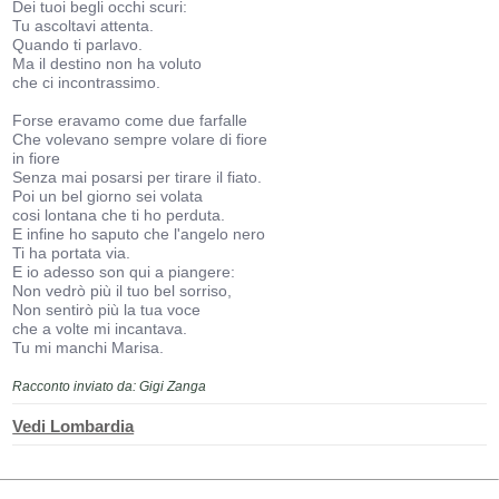
Dei tuoi begli occhi scuri:
Tu ascoltavi attenta.
Quando ti parlavo.
Ma il destino non ha voluto
che ci incontrassimo.
Forse eravamo come due farfalle
Che volevano sempre volare di fiore
in fiore
Senza mai posarsi per tirare il fiato.
Poi un bel giorno sei volata
cosi lontana che ti ho perduta.
E infine ho saputo che l'angelo nero
Ti ha portata via.
E io adesso son qui a piangere:
Non vedrò più il tuo bel sorriso,
Non sentirò più la tua voce
che a volte mi incantava.
Tu mi manchi Marisa.
Racconto inviato da: Gigi Zanga
Vedi Lombardia