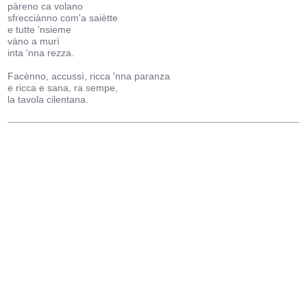
pàreno ca volano
sfrecciànno com'a saiètte
e tutte 'nsieme
vàno a murì
inta 'nna rezza.
Facènno, accussì, ricca 'nna paranza
e ricca e sana, ra sempe,
la tavola cilentana.