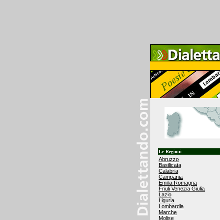
Le Regioni
Abruzzo
Basilicata
Calabria
Campania
Emilia Romagna
Friuli Venezia Giulia
Lazio
Liguria
Lombardia
Marche
Molise