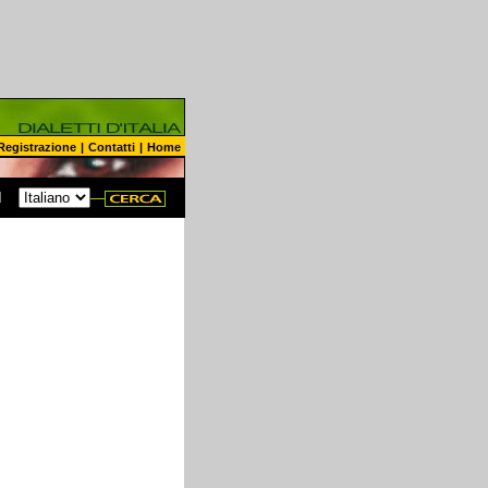
Registrazione
|
Contatti
|
Home
N