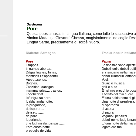
Sardegna
Pore
Questa poesia nasce in Lingua Italiana, come tutte le successive a
Almina Madau, e Giovanni Chessa, magistralmente, ne coglie l'ess
Lingua Sarde, precisamente di Torpè Nuoro.
Dialetto: Sardegna
Traduzione in italian
Pore
Paura
Trappas
Le finestre sono aperte
in campu abertas.
Deboli luci e deboli soffi
Diligas lughes, frinas,
si insinuano nella mia s
mentidas i s’aposentu.
deboli rumori in lontana
Atesu...sonos.
Voci.
Boghes.
Guaiti e musica
Zanzidas, cantigos,
grilli e auto.
mammarraias.... trastos.
E nel mio orecchio posa
Toccheddat....
il battito del mio cuore.
i s’urigra su coro.
E' una calda notte di gi
Icaldananda notte.
Una notte di preghiera,
In pregadoria,
di speranza
de isperu.....
di attesa
de isetu.......
di paura.
de pore......
Vagano i pensieri,
Isperiende,
deboli come luci, lontan
che lughinzalu, pisi pisi........
E' una notte della mia vi
Este custa notte...
legata alla tua.
presogliu de vida.