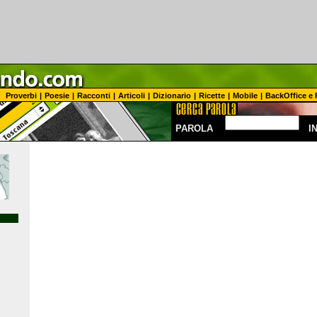
Proverbi
|
Poesie
|
Racconti
|
Articoli
|
Dizionario
|
Ricette
|
Mobile
|
BackOffice e 
PAROLA
I