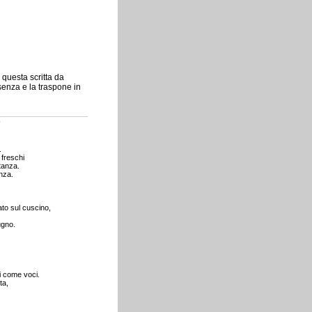
 questa scritta da
enza e la traspone in
o
.
 freschi
tanza.
nza.
to sul cuscino,
ugno.
i come voci.
ta,