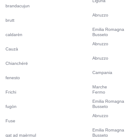
Liguria
brandacujun
Abruzzo
brutt
Emilia Romagna
caldarèn
Busseto
Abruzzo
Cauzà
Abruzzo
Chianchérë
Campania
fenesto
Marche
Frichi
Fermo
Emilia Romagna
fugòn
Busseto
Abruzzo
Fuse
Emilia Romagna
gat ad maèrmul
Busseto