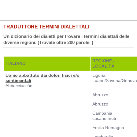
TRADUTTORE TERMINI DIALETTALI
Un dizionario dei dialetti per trovare i termini dialettali delle
diverse regioni. (Trovate oltre 200 parole. )
REGIONE -
ITALIANO
LOCALITÀ
Uomo abbattuto dai dolori fisici e/o
Liguria
sentimentali
Loano/Savona/Genov
Abbacciuccòn
Abruzzo
Abruzzo
Campania
cusano mutri
Emilia Romagna
Lombardia