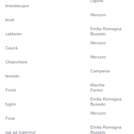
Liguria
brandacujun
Abruzzo
brutt
Emilia Romagna
caldarèn
Busseto
Abruzzo
Cauzà
Abruzzo
Chianchérë
Campania
fenesto
Marche
Frichi
Fermo
Emilia Romagna
fugòn
Busseto
Abruzzo
Fuse
Emilia Romagna
gat ad maèrmul
Busseto