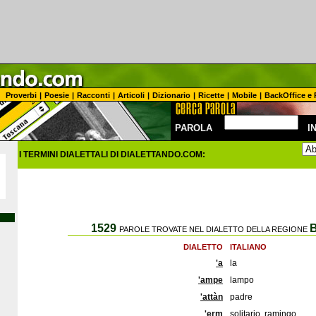
Proverbi
|
Poesie
|
Racconti
|
Articoli
|
Dizionario
|
Ricette
|
Mobile
|
BackOffice e 
PAROLA
I
I TERMINI DIALETTALI DI DIALETTANDO.COM:
1529
B
PAROLE TROVATE NEL DIALETTO DELLA REGIONE
DIALETTO
ITALIANO
'a
la
'ampe
lampo
'attàn
padre
'erm
solitario, ramingo