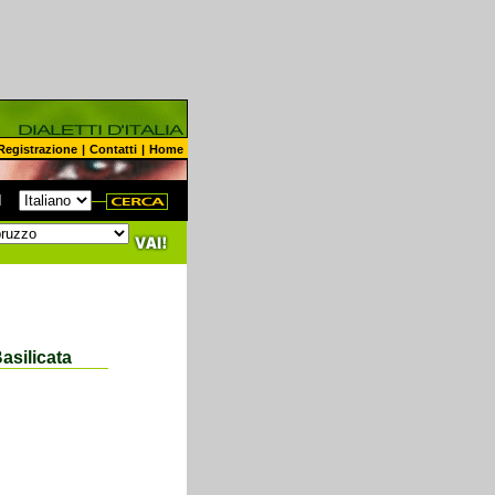
Registrazione
|
Contatti
|
Home
N
asilicata