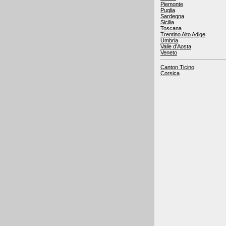
Piemonte
Puglia
Sardegna
Sicilia
Toscana
Trentino Alto Adige
Umbria
Valle d'Aosta
Veneto
Canton Ticino
Corsica