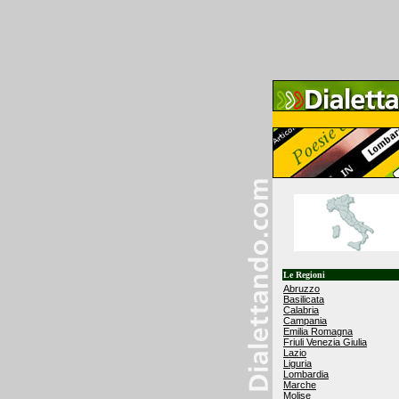
Le Regioni
Abruzzo
Basilicata
Calabria
Campania
Emilia Romagna
Friuli Venezia Giulia
Lazio
Liguria
Lombardia
Marche
Molise