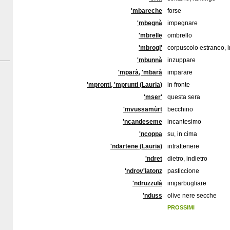
'mbareche
forse
'mbegnà
impegnare
'mbrelle
ombrello
'mbrogl'
corpuscolo estraneo, 
'mbunnà
inzuppare
'mparà, 'mbarà
imparare
'mpronti, 'mprunti (Lauria)
in fronte
'mser'
questa sera
'mvussamùrt
becchino
'ncandeseme
incantesimo
'ncoppa
su, in cima
'ndartene (Lauria)
intrattenere
'ndret
dietro, indietro
'ndrov'latonz
pasticcione
'ndruzzulà
imgarbugliare
'nduss
olive nere secche
PROSSIMI