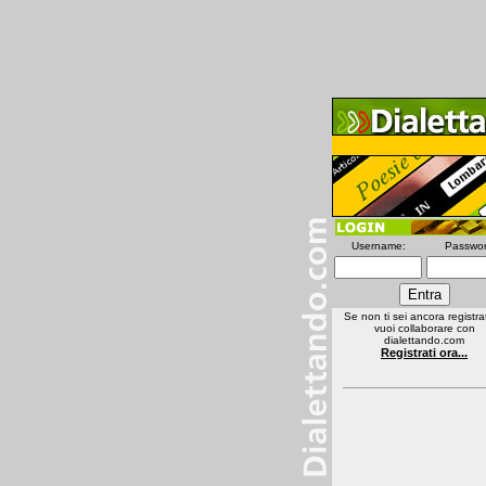
Username:
Passwor
Se non ti sei ancora registra
vuoi collaborare con
dialettando.com
Registrati ora...