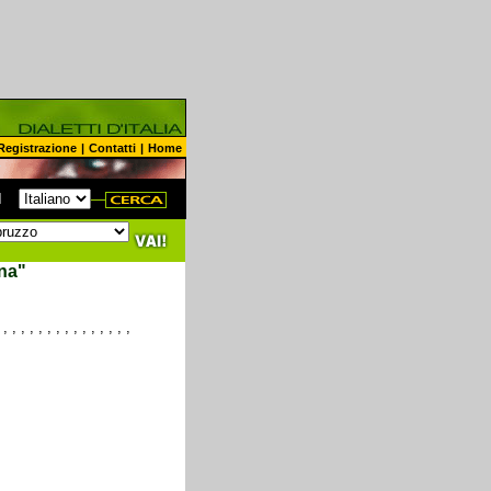
Registrazione
|
Contatti
|
Home
N
na"
,
,
,
,
,
,
,
,
,
,
,
,
,
,
,
,