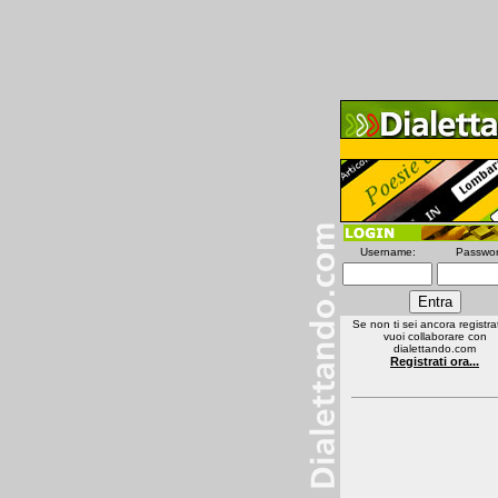
Username:
Passwor
Se non ti sei ancora registra
vuoi collaborare con
dialettando.com
Registrati ora...