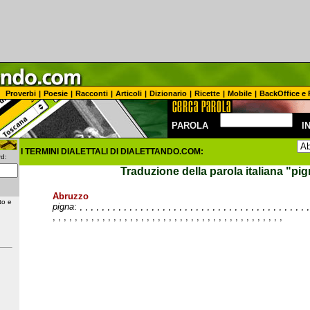
Proverbi
|
Poesie
|
Racconti
|
Articoli
|
Dizionario
|
Ricette
|
Mobile
|
BackOffice e 
PAROLA
I
I TERMINI DIALETTALI DI DIALETTANDO.COM:
d:
Traduzione della parola italiana
"pig
Abruzzo
to e
pigna
:
,
,
,
,
,
,
,
,
,
,
,
,
,
,
,
,
,
,
,
,
,
,
,
,
,
,
,
,
,
,
,
,
,
,
,
,
,
,
,
,
,
,
,
,
,
,
,
,
,
,
,
,
,
,
,
,
,
,
,
,
,
,
,
,
,
,
,
,
,
,
,
,
,
,
,
,
,
,
,
,
,
,
,