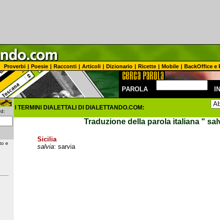
Proverbi
|
Poesie
|
Racconti
|
Articoli
|
Dizionario
|
Ricette
|
Mobile
|
BackOffice e 
PAROLA
I
I TERMINI DIALETTALI DI DIALETTANDO.COM:
d:
Traduzione della parola italiana
" sal
Sicilia
to e
salvia
: sarvia