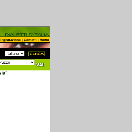
Registrazione
|
Contatti
|
Home
N
via"