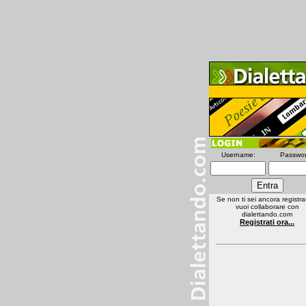
Username:
Passwor
Se non ti sei ancora registra
vuoi collaborare con
dialettando.com
Registrati ora...