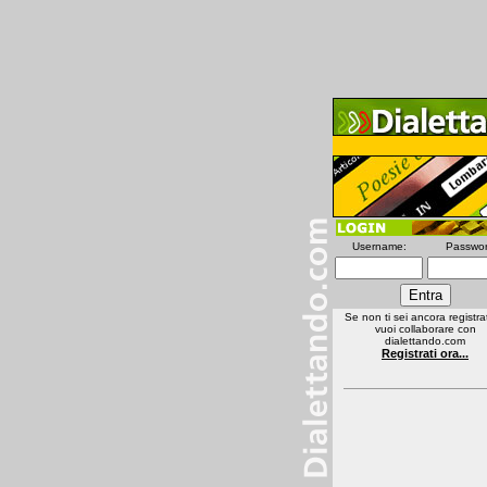
Username:
Passwor
Se non ti sei ancora registra
vuoi collaborare con
dialettando.com
Registrati ora...