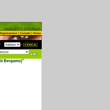
Registrazione
|
Contatti
|
Home
N
.di Bergamo)"