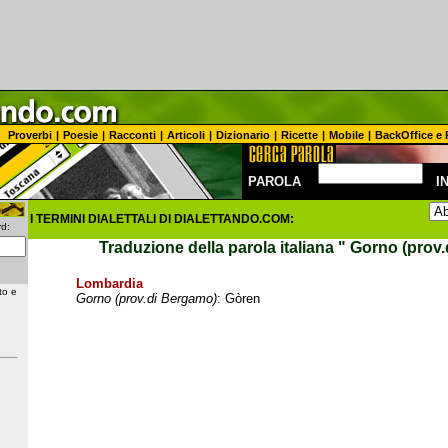
Proverbi
|
Poesie
|
Racconti
|
Articoli
|
Dizionario
|
Ricette
|
Mobile
|
BackOffice e 
PAROLA
I
I TERMINI DIALETTALI DI DIALETTANDO.COM:
d:
Traduzione della parola italiana
" Gorno (prov
Lombardia
to e
Gorno (prov.di Bergamo)
: Gòren