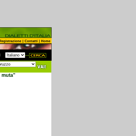
Registrazione
|
Contatti
|
Home
N
o muta"