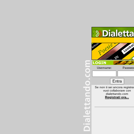
Username:
Passwor
Se non ti sei ancora registra
vuoi collaborare con
dialettando.com
Registrati ora...