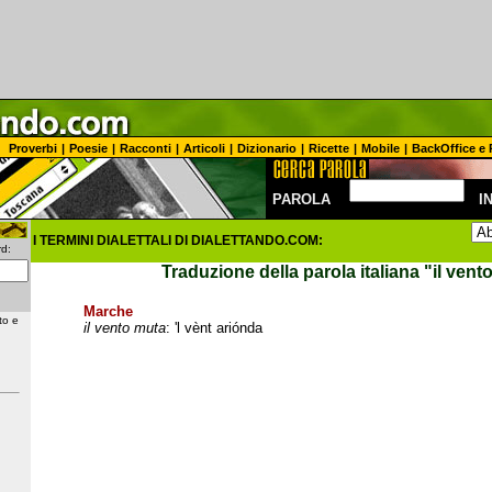
Proverbi
|
Poesie
|
Racconti
|
Articoli
|
Dizionario
|
Ricette
|
Mobile
|
BackOffice e 
PAROLA
I
I TERMINI DIALETTALI DI DIALETTANDO.COM:
d:
Traduzione della parola italiana
"il vent
Marche
to e
il vento muta
: 'l vènt ariónda