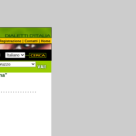
Registrazione
|
Contatti
|
Home
N
na"
,
,
,
,
,
,
,
,
,
,
,
,
,
,
,
,