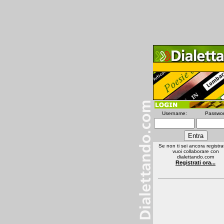
Username:
Passwor
Se non ti sei ancora registra
vuoi collaborare con
dialettando.com
Registrati ora...