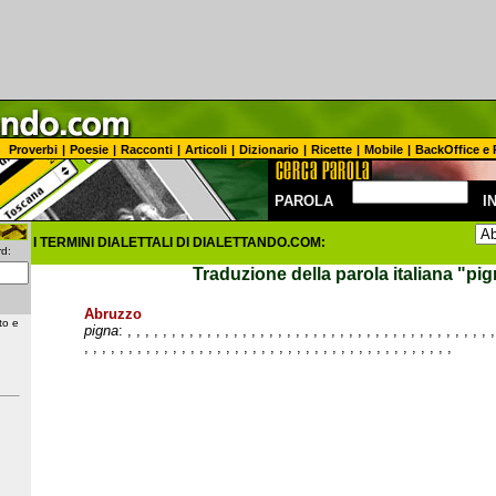
Proverbi
|
Poesie
|
Racconti
|
Articoli
|
Dizionario
|
Ricette
|
Mobile
|
BackOffice e 
PAROLA
I
I TERMINI DIALETTALI DI DIALETTANDO.COM:
d:
Traduzione della parola italiana
"pig
Abruzzo
to e
pigna
:
,
,
,
,
,
,
,
,
,
,
,
,
,
,
,
,
,
,
,
,
,
,
,
,
,
,
,
,
,
,
,
,
,
,
,
,
,
,
,
,
,
,
,
,
,
,
,
,
,
,
,
,
,
,
,
,
,
,
,
,
,
,
,
,
,
,
,
,
,
,
,
,
,
,
,
,
,
,
,
,
,
,
,