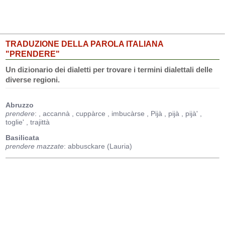
TRADUZIONE DELLA PAROLA ITALIANA
"PRENDERE"
Un dizionario dei dialetti per trovare i termini dialettali delle
diverse regioni.
Abruzzo
prendere
:
, accannà
, cuppàrce
, imbucàrse
, Pijà
, pijà
, pijà'
,
toglie'
, trajittà
Basilicata
prendere mazzate
: abbusckare (Lauria)