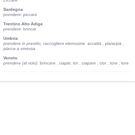
Ziccare
Sardegna
prendere
: piccare
Trentino Alto Adige
prendere
: brincar
Umbria
prendere in prestito, raccogliere elemosine
: accattà
, pià/arpià
,
piàcce a sméssa
Veneto
prendere (al volo)
: brincare
, ciapàr, tor
, ciapare
, cior
, tore
, tore