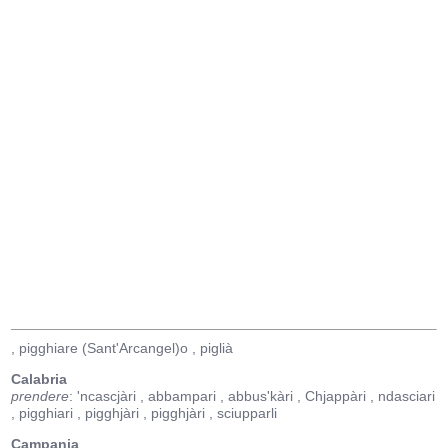
, pigghiare (Sant'Arcangel)o
, piglià
Calabria
prendere
: 'ncascjàri
, abbampari
, abbus'kàri
, Chjappàri
, ndasciari
, pigghiari
, pigghjàri
, pigghjàri
, sciupparli
Campania