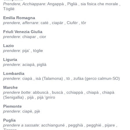
Prendere, Acchiappare
: Angappà
, Piglià
, sia fisica che morale
,
Tòglië
Emilia Romagna
prendere, afferrare
: catè
, ciapär
, Ciufèr
, tôr
Friuli Venezia Giulia
prendere
: chiapar
, cior
Lazio
prendere
: pija'
, tòglie
Liguria
prendere
: aciapà, piglià
Lombardia
prendere
: ciapà
, isà (Talamona)
, tö
, zufàa (gerco calmun-SO)
Marche
prendere botte
: abbuscà
, buscà
, cchiappà
, chiapà
, chiapà
(Senigallia)
, pijà
, pijà 'gnìro
Piemonte
prendere
: ciapè, pjè
Puglia
prendere a sassate
: acchianguné
, pegghià
, pegghié
, pijare
,